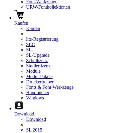
Font-Werkzeuge
URW-Fontkollektionen
Kaufen
Kaufen
lite-Registrierung
SLC
SL
SL-Upgrade
Schullizenz
Studierlizenz
Module
Modul-Pakete
Druckertreiber
Fonts & Font-Werkzeuge
Handbücher
Windows
Download
Download
SL 2015