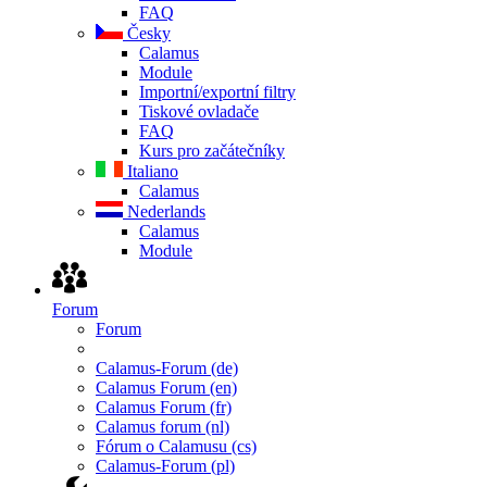
FAQ
Česky
Calamus
Module
Importní/exportní filtry
Tiskové ovladače
FAQ
Kurs pro začátečníky
Italiano
Calamus
Nederlands
Calamus
Module
Forum
Forum
Calamus-Forum (de)
Calamus Forum (en)
Calamus Forum (fr)
Calamus forum (nl)
Fórum o Calamusu (cs)
Calamus-Forum (pl)