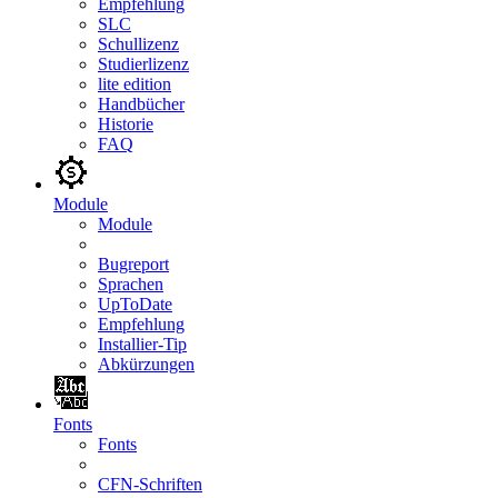
Empfehlung
SLC
Schullizenz
Studierlizenz
lite edition
Handbücher
Historie
FAQ
Module
Module
Bugreport
Sprachen
UpToDate
Empfehlung
Installier-Tip
Abkürzungen
Fonts
Fonts
CFN-Schriften