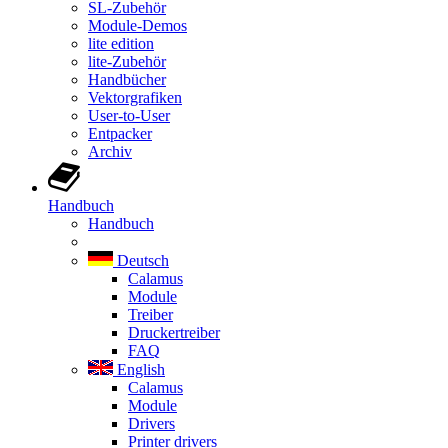
SL-Zubehör
Module-Demos
lite edition
lite-Zubehör
Handbücher
Vektorgrafiken
User-to-User
Entpacker
Archiv
Handbuch
Handbuch
Deutsch
Calamus
Module
Treiber
Druckertreiber
FAQ
English
Calamus
Module
Drivers
Printer drivers