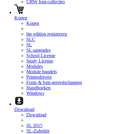
URW font-collecties
Kopen
Kopen
lite edition registreren
SLC
SL
SL-upgrades
School License
Study License
Modules
Module bundels
Printerdrivers
Fonts & font-gereedschappen
Handboeken
Windows
Download
Download
SL 2015
SL-Zubehör