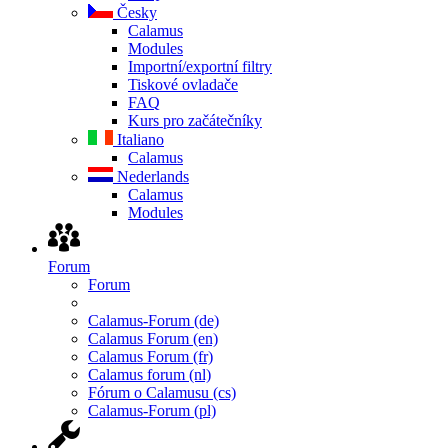
Česky
Calamus
Modules
Importní/exportní filtry
Tiskové ovladače
FAQ
Kurs pro začátečníky
Italiano
Calamus
Nederlands
Calamus
Modules
Forum
Forum
Calamus-Forum (de)
Calamus Forum (en)
Calamus Forum (fr)
Calamus forum (nl)
Fórum o Calamusu (cs)
Calamus-Forum (pl)