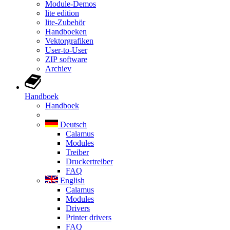
Module-Demos
lite edition
lite-Zubehör
Handboeken
Vektorgrafiken
User-to-User
ZIP software
Archiev
Handboek
Handboek
Deutsch
Calamus
Modules
Treiber
Druckertreiber
FAQ
English
Calamus
Modules
Drivers
Printer drivers
FAQ