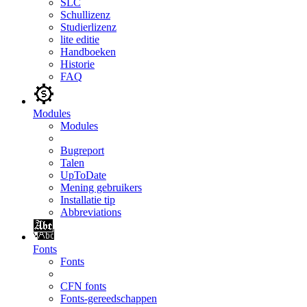
SLC
Schullizenz
Studierlizenz
lite editie
Handboeken
Historie
FAQ
Modules
Modules
Bugreport
Talen
UpToDate
Mening gebruikers
Installatie tip
Abbreviations
Fonts
Fonts
CFN fonts
Fonts-gereedschappen