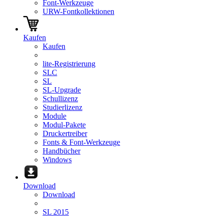
Font-Werkzeuge
URW-Fontkollektionen
Kaufen
Kaufen
lite-Registrierung
SLC
SL
SL-Upgrade
Schullizenz
Studierlizenz
Module
Modul-Pakete
Druckertreiber
Fonts & Font-Werkzeuge
Handbücher
Windows
Download
Download
SL 2015