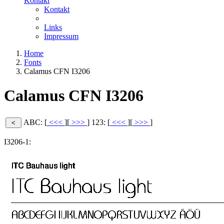
Kontakt
Kontakt
Links
Impressum
Home
Fonts
Calamus CFN I3206
Calamus CFN I3206
ABC: [
<<<
][
>>>
]
123: [
<<<
][
>>>
]
I3206-1: