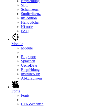
Empfehlung
SLC
Schullizenz
Studierlizenz
lite edition
Handbücher
Historie
FAQ
Module
Module
Bugreport
Sprachen
UpToDate
Empfehlung
Installier-Tip
Abkürzungen
Fonts
Fonts
CFN-Schriften