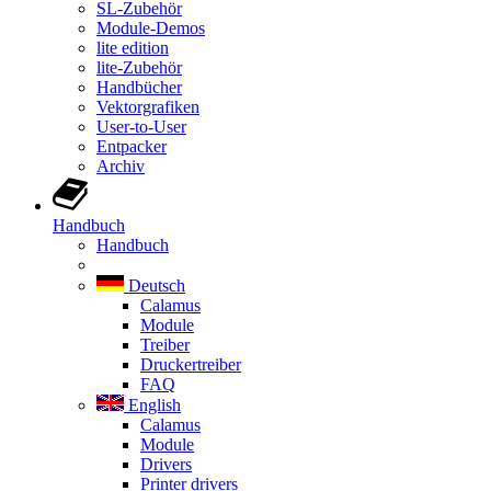
SL-Zubehör
Module-Demos
lite edition
lite-Zubehör
Handbücher
Vektorgrafiken
User-to-User
Entpacker
Archiv
Handbuch
Handbuch
Deutsch
Calamus
Module
Treiber
Druckertreiber
FAQ
English
Calamus
Module
Drivers
Printer drivers