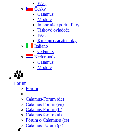
FAQ
Česky
Calamus
Module
Importní/exportní filtry
Tiskové ovladače
FAQ
Kurs pro začátečníky
Italiano
Calamus
Nederlands
Calamus
Module
Forum
Forum
Calamus-Forum (de)
Calamus Forum (en)
Calamus Forum (fr)
Calamus forum (nl)
Fórum o Calamusu (cs)
Calamus-Forum (pl)