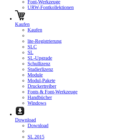
Font-Werkzeuge
URW-Fontkollektionen
Kaufen
Kaufen
lite-Registrierung
SLC
SL
SL-Upgrade
Schullizenz
Studierlizenz
Module
Modul-Pakete
Druckertreiber
Fonts & Font-Werkzeuge
Handbücher
Windows
Download
Download
SL 2015