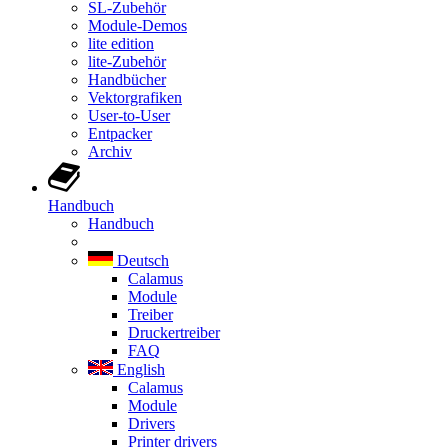
SL-Zubehör
Module-Demos
lite edition
lite-Zubehör
Handbücher
Vektorgrafiken
User-to-User
Entpacker
Archiv
Handbuch
Handbuch
Deutsch
Calamus
Module
Treiber
Druckertreiber
FAQ
English
Calamus
Module
Drivers
Printer drivers