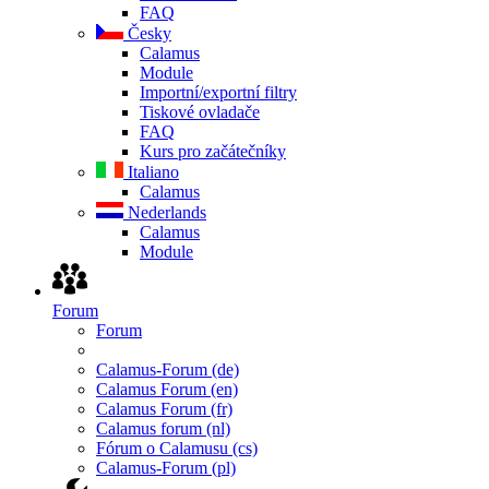
FAQ
Česky
Calamus
Module
Importní/exportní filtry
Tiskové ovladače
FAQ
Kurs pro začátečníky
Italiano
Calamus
Nederlands
Calamus
Module
Forum
Forum
Calamus-Forum (de)
Calamus Forum (en)
Calamus Forum (fr)
Calamus forum (nl)
Fórum o Calamusu (cs)
Calamus-Forum (pl)