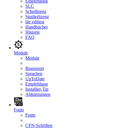
Empfehlung
SLC
Schullizenz
Studierlizenz
lite edition
Handbücher
Historie
FAQ
Module
Module
Bugreport
Sprachen
UpToDate
Empfehlung
Installier-Tip
Abkürzungen
Fonts
Fonts
CFN-Schriften