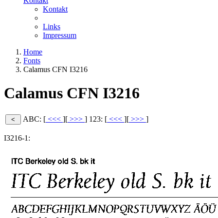
Kontakt
Kontakt
Links
Impressum
Home
Fonts
Calamus CFN I3216
Calamus CFN I3216
ABC: [
<<<
][
>>>
]
123: [
<<<
][
>>>
]
I3216-1: