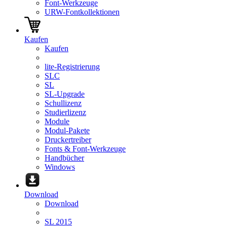
Font-Werkzeuge
URW-Fontkollektionen
Kaufen
Kaufen
lite-Registrierung
SLC
SL
SL-Upgrade
Schullizenz
Studierlizenz
Module
Modul-Pakete
Druckertreiber
Fonts & Font-Werkzeuge
Handbücher
Windows
Download
Download
SL 2015