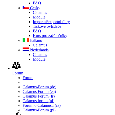
FAQ
Česky
Calamus
Module
Importní/exportní filtry
Tiskové ovladače
FAQ
Kurs pro začátečníky
Italiano
Calamus
Nederlands
Calamus
Module
Forum
Forum
Calamus-Forum (de)
Calamus Forum (en)
Calamus Forum (fr)
Calamus forum (nl)
Fórum o Calamusu (cs)
Calamus-Forum (pl)