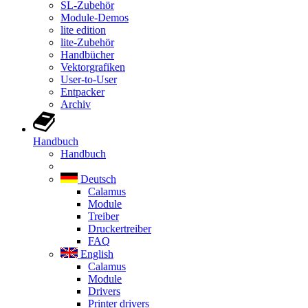
SL-Zubehör
Module-Demos
lite edition
lite-Zubehör
Handbücher
Vektorgrafiken
User-to-User
Entpacker
Archiv
Handbuch
Handbuch
Deutsch
Calamus
Module
Treiber
Druckertreiber
FAQ
English
Calamus
Module
Drivers
Printer drivers