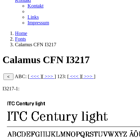
Kontakt
Kontakt
Links
Impressum
Home
Fonts
Calamus CFN I3217
Calamus CFN I3217
ABC: [
<<<
][
>>>
]
123: [
<<<
][
>>>
]
I3217-1: