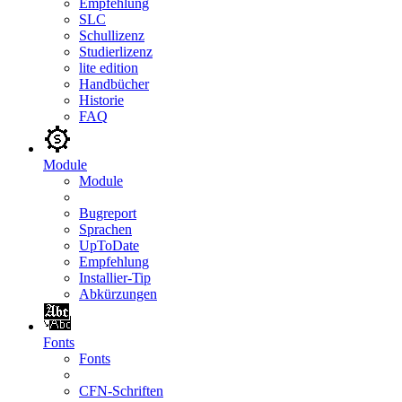
Empfehlung
SLC
Schullizenz
Studierlizenz
lite edition
Handbücher
Historie
FAQ
Module
Module
Bugreport
Sprachen
UpToDate
Empfehlung
Installier-Tip
Abkürzungen
Fonts
Fonts
CFN-Schriften