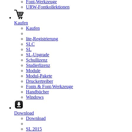
Font-Werkzeuge
URW-Fontkollektionen
Kaufen
Kaufen
lite-Registrierung
SLC
SL
SL-Upgrade
Schullizenz
Studierlizenz
Module
Modul-Pakete
Druckertreiber
Fonts & Font-Werkzeuge
Handbücher
Windows
Download
Download
SL 2015