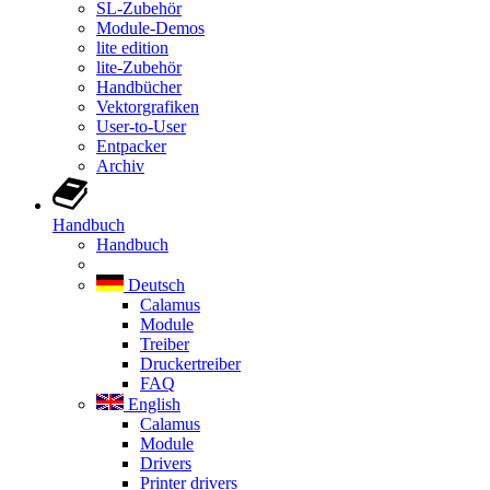
SL-Zubehör
Module-Demos
lite edition
lite-Zubehör
Handbücher
Vektorgrafiken
User-to-User
Entpacker
Archiv
Handbuch
Handbuch
Deutsch
Calamus
Module
Treiber
Druckertreiber
FAQ
English
Calamus
Module
Drivers
Printer drivers