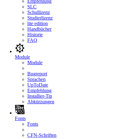
Empfehlung
SLC
Schullizenz
Studierlizenz
lite edition
Handbücher
Historie
FAQ
Module
Module
Bugreport
Sprachen
UpToDate
Empfehlung
Installier-Tip
Abkürzungen
Fonts
Fonts
CFN-Schriften