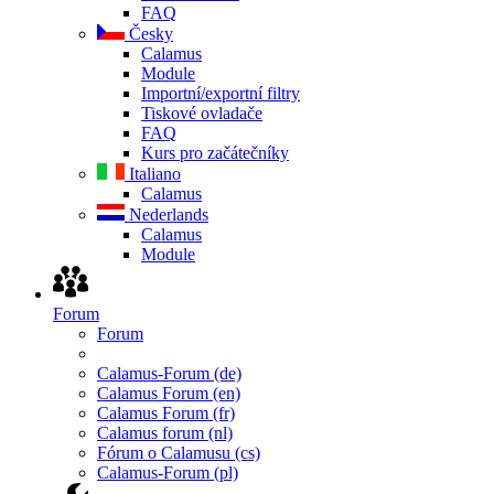
FAQ
Česky
Calamus
Module
Importní/exportní filtry
Tiskové ovladače
FAQ
Kurs pro začátečníky
Italiano
Calamus
Nederlands
Calamus
Module
Forum
Forum
Calamus-Forum (de)
Calamus Forum (en)
Calamus Forum (fr)
Calamus forum (nl)
Fórum o Calamusu (cs)
Calamus-Forum (pl)