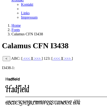
Kontakt
Kontakt
Links
Impressum
Home
Fonts
Calamus CFN I3438
Calamus CFN I3438
ABC: [
<<<
][
>>>
]
123: [
<<<
][
>>>
]
I3438-1: