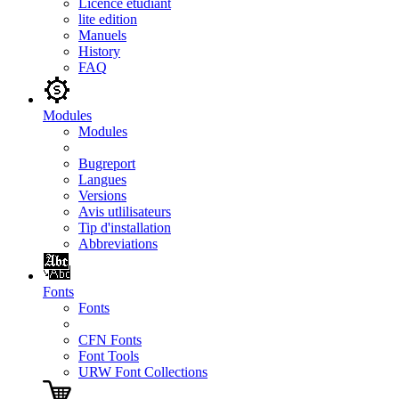
Licence étudiant
lite edition
Manuels
History
FAQ
Modules
Modules
Bugreport
Langues
Versions
Avis utlilisateurs
Tip d'installation
Abbreviations
Fonts
Fonts
CFN Fonts
Font Tools
URW Font Collections