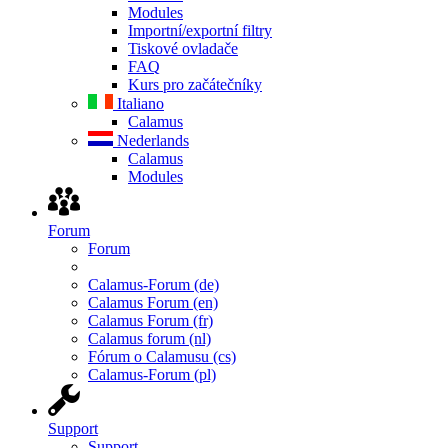
Modules
Importní/exportní filtry
Tiskové ovladače
FAQ
Kurs pro začátečníky
Italiano
Calamus
Nederlands
Calamus
Modules
Forum
Forum
Calamus-Forum (de)
Calamus Forum (en)
Calamus Forum (fr)
Calamus forum (nl)
Fórum o Calamusu (cs)
Calamus-Forum (pl)
Support
Support