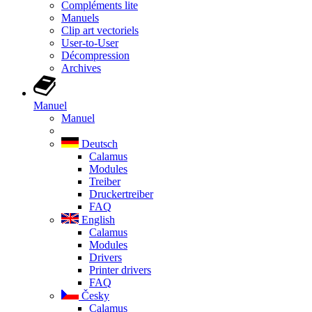
Compléments lite
Manuels
Clip art vectoriels
User-to-User
Décompression
Archives
Manuel
Manuel
Deutsch
Calamus
Modules
Treiber
Druckertreiber
FAQ
English
Calamus
Modules
Drivers
Printer drivers
FAQ
Česky
Calamus