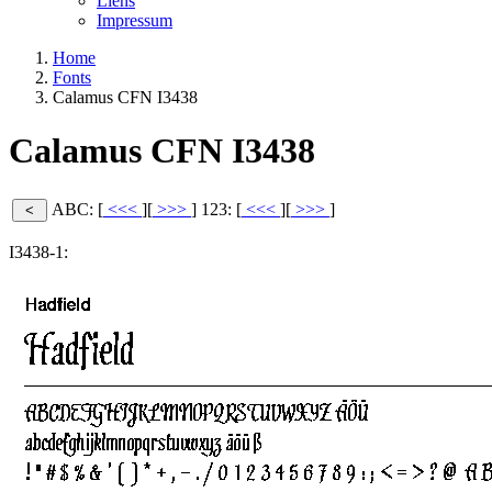
Liens
Impressum
Home
Fonts
Calamus CFN I3438
Calamus CFN I3438
ABC: [
<<<
][
>>>
]
123: [
<<<
][
>>>
]
I3438-1: