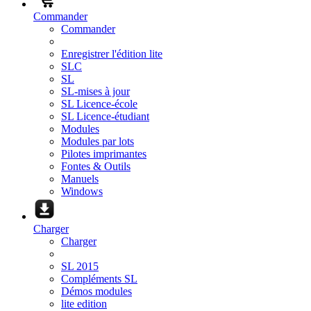
Commander
Commander
Enregistrer l'édition lite
SLC
SL
SL-mises à jour
SL Licence-école
SL Licence-étudiant
Modules
Modules par lots
Pilotes imprimantes
Fontes & Outils
Manuels
Windows
Charger
Charger
SL 2015
Compléments SL
Démos modules
lite edition