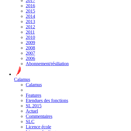
2017
2016
2015
2014
2013
2012
2011
2010
2009
2008
2007
2006
Abonnement/résiliation
Calamus
Calamus
Features
Etendues des fonctions
SL 2015
Actuel
Commentaires
SLC
Licence école