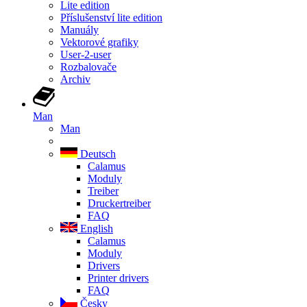
Lite edition
Příslušenství lite edition
Manuály
Vektorové grafiky
User-2-user
Rozbalovače
Archiv
Man
Man
Deutsch
Calamus
Moduly
Treiber
Druckertreiber
FAQ
English
Calamus
Moduly
Drivers
Printer drivers
FAQ
Česky