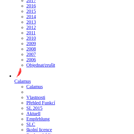
2017
2016
2015
2014
2013
2012
2011
2010
2009
2008
2007
2006
Objednat/zrušit
Calamus
Calamus
Vlastnosti
Přehled Funkcí
SL 2015
Aktuell
Empfehlung
SLC
školní licence