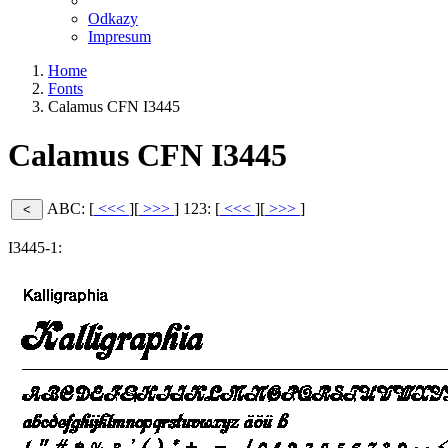
Odkazy
Impresum
Home
Fonts
Calamus CFN I3445
Calamus CFN I3445
ABC: [
<<<
][
>>>
]
123: [
<<<
][
>>>
]
I3445-1: