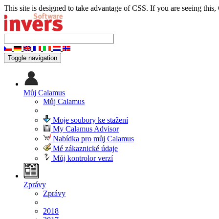
This site is designed to take advantage of CSS. If you are seeing this,
Toggle navigation
Můj Calamus
Můj Calamus
Moje soubory ke stažení
My Calamus Advisor
Nabídka pro můj Calamus
Mé zákaznické údaje
Můj kontrolor verzí
Zprávy
Zprávy
2018