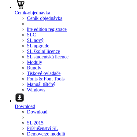
Ceník-objednávka
Ceník-objednávka
lite edition registrace
SLC
SL nový
SL upgrade
SL školní licence
SL studentská licence
Moduly
Bundly
Tiskové ovladače
Fonts & Font Tools
Manuál tištčný
Windows
Download
Download
SL 2015
Příslušenství SL
Demoverze modulů