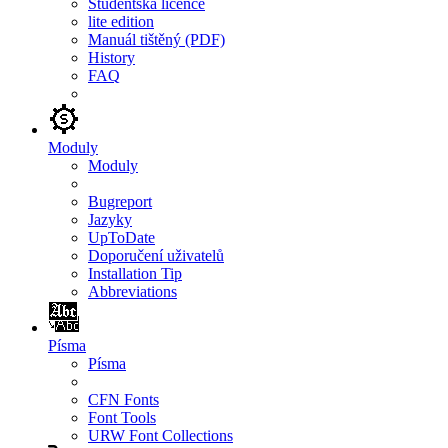
Studentská licence
lite edition
Manuál tištěný (PDF)
History
FAQ
Moduly
Moduly
Bugreport
Jazyky
UpToDate
Doporučení uživatelů
Installation Tip
Abbreviations
Písma
Písma
CFN Fonts
Font Tools
URW Font Collections