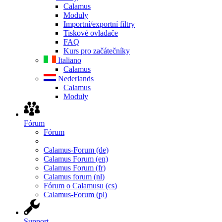
Calamus
Moduly
Importní/exportní filtry
Tiskové ovladače
FAQ
Kurs pro začátečníky
Italiano
Calamus
Nederlands
Calamus
Moduly
Fórum
Fórum
Calamus-Forum (de)
Calamus Forum (en)
Calamus Forum (fr)
Calamus forum (nl)
Fórum o Calamusu (cs)
Calamus-Forum (pl)
Support