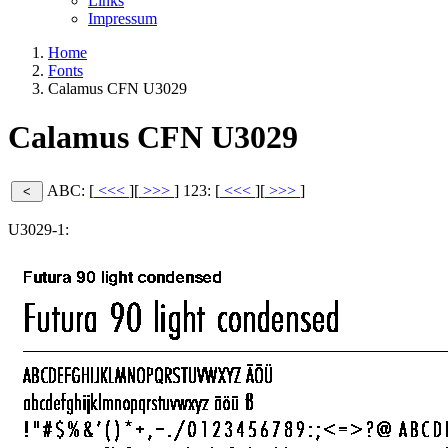
Links
Impressum
Home
Fonts
Calamus CFN U3029
Calamus CFN U3029
ABC: [
<<<
][
>>>
]
123: [
<<<
][
>>>
]
U3029-1: