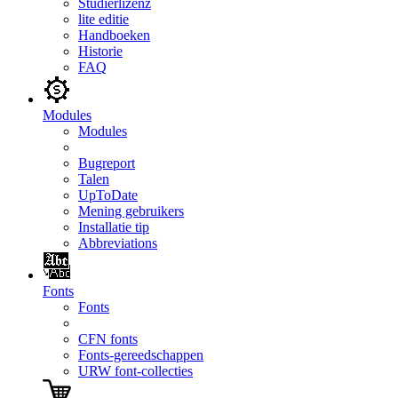
Studierlizenz
lite editie
Handboeken
Historie
FAQ
Modules
Modules
Bugreport
Talen
UpToDate
Mening gebruikers
Installatie tip
Abbreviations
Fonts
Fonts
CFN fonts
Fonts-gereedschappen
URW font-collecties