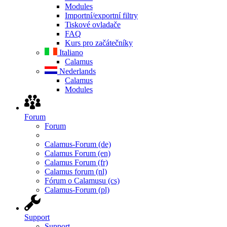
Modules
Importní/exportní filtry
Tiskové ovladače
FAQ
Kurs pro začátečníky
Italiano
Calamus
Nederlands
Calamus
Modules
Forum
Forum
Calamus-Forum (de)
Calamus Forum (en)
Calamus Forum (fr)
Calamus forum (nl)
Fórum o Calamusu (cs)
Calamus-Forum (pl)
Support
Support