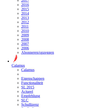
2017
2016
2015
2014
2013
2012
2011
2010
2009
2008
2007
2006
Abonneren/opzeggen
Calamus
Calamus
Eigenschappen
Functionaliteit
SL 2015
Actueel
Empfehlung
SLC
Schullizenz