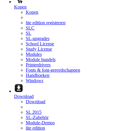
Kopen
Kopen
lite edition registreren
SLC
SL
SL-upgrades
School License
Study License
Modules
Module bundels
Printerdrivers
Fonts & font-gereedschappen
Handboeken
Windows
Download
Download
SL 2015
SL-Zubehör
Module-Demos
lite edition