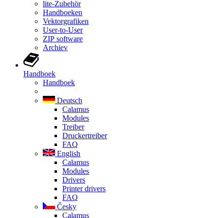
lite-Zubehör
Handboeken
Vektorgrafiken
User-to-User
ZIP software
Archiev
Handboek
Handboek
Deutsch
Calamus
Modules
Treiber
Druckertreiber
FAQ
English
Calamus
Modules
Drivers
Printer drivers
FAQ
Česky
Calamus