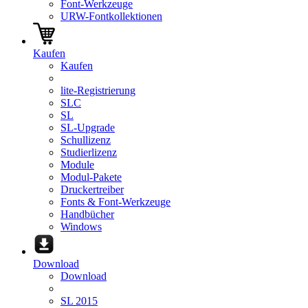
Font-Werkzeuge
URW-Fontkollektionen
Kaufen
Kaufen
lite-Registrierung
SLC
SL
SL-Upgrade
Schullizenz
Studierlizenz
Module
Modul-Pakete
Druckertreiber
Fonts & Font-Werkzeuge
Handbücher
Windows
Download
Download
SL 2015