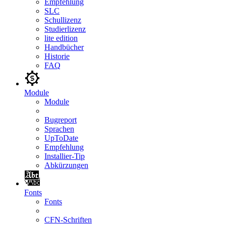
Empfehlung
SLC
Schullizenz
Studierlizenz
lite edition
Handbücher
Historie
FAQ
Module
Module
Bugreport
Sprachen
UpToDate
Empfehlung
Installier-Tip
Abkürzungen
Fonts
Fonts
CFN-Schriften