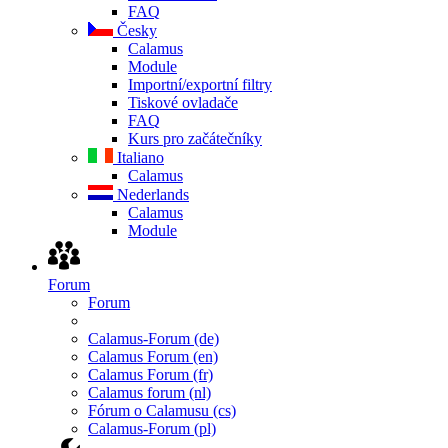
FAQ
Česky
Calamus
Module
Importní/exportní filtry
Tiskové ovladače
FAQ
Kurs pro začátečníky
Italiano
Calamus
Nederlands
Calamus
Module
Forum
Forum
Calamus-Forum (de)
Calamus Forum (en)
Calamus Forum (fr)
Calamus forum (nl)
Fórum o Calamusu (cs)
Calamus-Forum (pl)