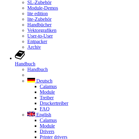
SL-Zubehör
Module-Demos
lite edition
lite-Zubehör
Handbücher
Vektorgrafiken
User-to-User
Entpacker
Archiv
Handbuch
Handbuch
Deutsch
Calamus
Module
Treiber
Druckertreiber
FAQ
English
Calamus
Module
Drivers
Printer drivers