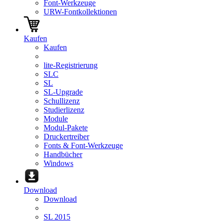
Font-Werkzeuge
URW-Fontkollektionen
Kaufen
Kaufen
lite-Registrierung
SLC
SL
SL-Upgrade
Schullizenz
Studierlizenz
Module
Modul-Pakete
Druckertreiber
Fonts & Font-Werkzeuge
Handbücher
Windows
Download
Download
SL 2015