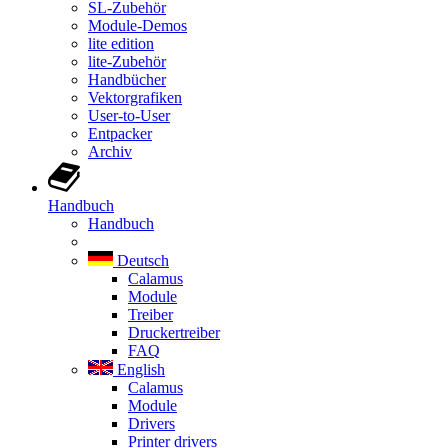
SL-Zubehör
Module-Demos
lite edition
lite-Zubehör
Handbücher
Vektorgrafiken
User-to-User
Entpacker
Archiv
Handbuch
Handbuch
Deutsch
Calamus
Module
Treiber
Druckertreiber
FAQ
English
Calamus
Module
Drivers
Printer drivers