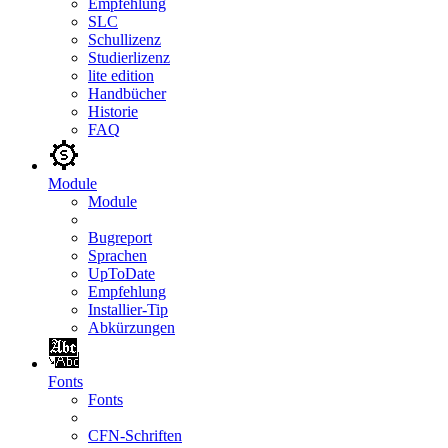
Empfehlung
SLC
Schullizenz
Studierlizenz
lite edition
Handbücher
Historie
FAQ
Module
Module
Bugreport
Sprachen
UpToDate
Empfehlung
Installier-Tip
Abkürzungen
Fonts
Fonts
CFN-Schriften