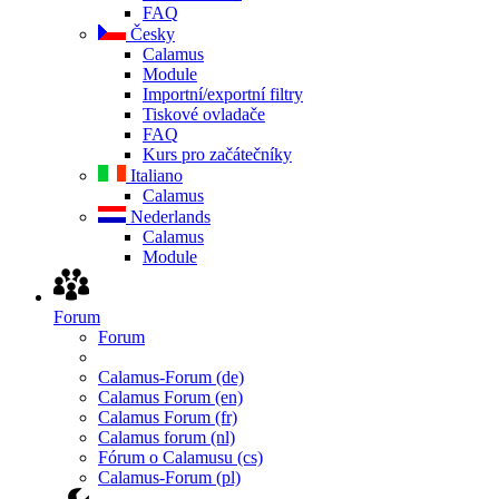
FAQ
Česky
Calamus
Module
Importní/exportní filtry
Tiskové ovladače
FAQ
Kurs pro začátečníky
Italiano
Calamus
Nederlands
Calamus
Module
Forum
Forum
Calamus-Forum (de)
Calamus Forum (en)
Calamus Forum (fr)
Calamus forum (nl)
Fórum o Calamusu (cs)
Calamus-Forum (pl)