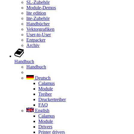
SL-Zubehör
Module-Demos
lite edition
lite-Zubehör
Handbücher
Vektorgrafiken
User-to-User
Entpacker
Archiv
Handbuch
Handbuch
Deutsch
Calamus
Module
Treiber
Druckertreiber
FAQ
English
Calamus
Module
Drivers
Printer drivers