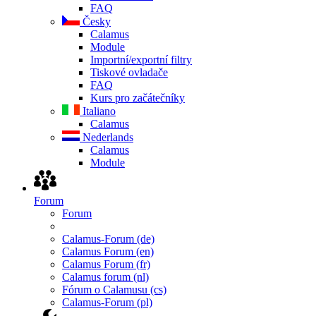
FAQ
Česky
Calamus
Module
Importní/exportní filtry
Tiskové ovladače
FAQ
Kurs pro začátečníky
Italiano
Calamus
Nederlands
Calamus
Module
Forum
Forum
Calamus-Forum (de)
Calamus Forum (en)
Calamus Forum (fr)
Calamus forum (nl)
Fórum o Calamusu (cs)
Calamus-Forum (pl)