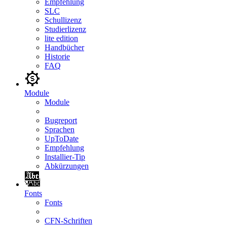
Empfehlung
SLC
Schullizenz
Studierlizenz
lite edition
Handbücher
Historie
FAQ
Module
Module
Bugreport
Sprachen
UpToDate
Empfehlung
Installier-Tip
Abkürzungen
Fonts
Fonts
CFN-Schriften