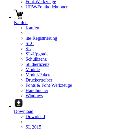
Font-Werkzeuge
URW-Fontkollektionen
Kaufen
Kaufen
lite-Registrierung
SLC
SL
SL-Upgrade
Schullizenz
Studierlizenz
Module
Modul-Pakete
Druckertreiber
Fonts & Font-Werkzeuge
Handbücher
Windows
Download
Download
SL 2015