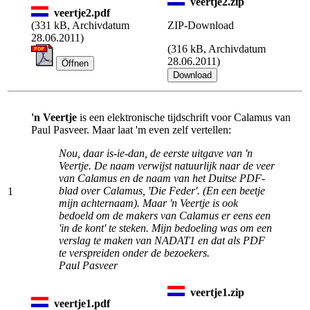
veertje2.zip
veertje2.pdf
(
331 kB, Archivdatum
ZIP-Download
28.06.2011)
(
316 kB, Archivdatum
28.06.2011)
'n Veertje
is een elektronische tijdschrift voor Calamus van
Paul Pasveer. Maar laat 'm even zelf vertellen:
Nou, daar is-ie-dan, de eerste uitgave van 'n
Veertje. De naam verwijst natuurlijk naar de veer
van Calamus en de naam van het Duitse PDF-
blad over Calamus, 'Die Feder'. (En een beetje
1
mijn achternaam). Maar 'n Veertje is ook
bedoeld om de makers van Calamus er eens een
'in de kont' te steken. Mijn bedoeling was om een
verslag te maken van NADAT1 en dat als PDF
te verspreiden onder de bezoekers.
Paul Pasveer
veertje1.zip
veertje1.pdf