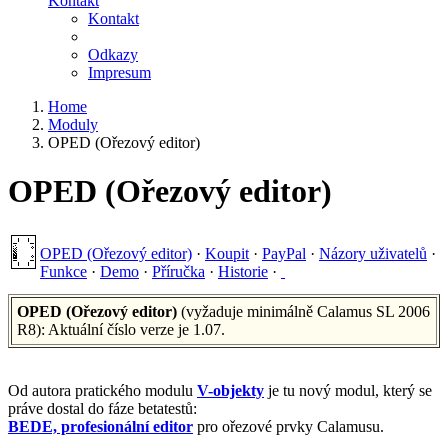
Kontakt
Kontakt
Odkazy
Impresum
Home
Moduly
OPED (Ořezový editor)
OPED (Ořezový editor)
OPED (Ořezový editor)
·
Koupit
·
PayPal
·
Názory uživatelů
·
Funkce
·
Demo
·
Příručka
·
Historie
·
OPED (Ořezový editor)
(vyžaduje minimálně Calamus SL 2006
R8): Aktuální číslo verze je 1.07.
Od autora pratického modulu
V-objekty
je tu nový modul, který se
práve dostal do fáze betatestů:
BEDE, profesionální editor
pro ořezové prvky Calamusu.