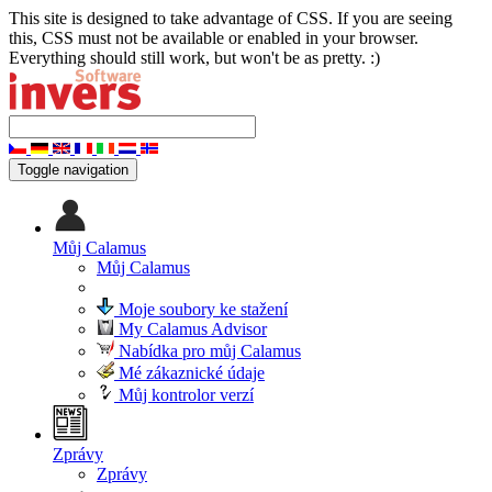
This site is designed to take advantage of CSS. If you are seeing
this, CSS must not be available or enabled in your browser.
Everything should still work, but won't be as pretty. :)
Toggle navigation
Můj Calamus
Můj Calamus
Moje soubory ke stažení
My Calamus Advisor
Nabídka pro můj Calamus
Mé zákaznické údaje
Můj kontrolor verzí
Zprávy
Zprávy