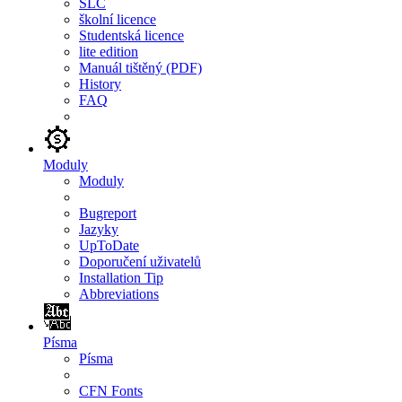
SLC
školní licence
Studentská licence
lite edition
Manuál tištěný (PDF)
History
FAQ
Moduly
Moduly
Bugreport
Jazyky
UpToDate
Doporučení uživatelů
Installation Tip
Abbreviations
Písma
Písma
CFN Fonts