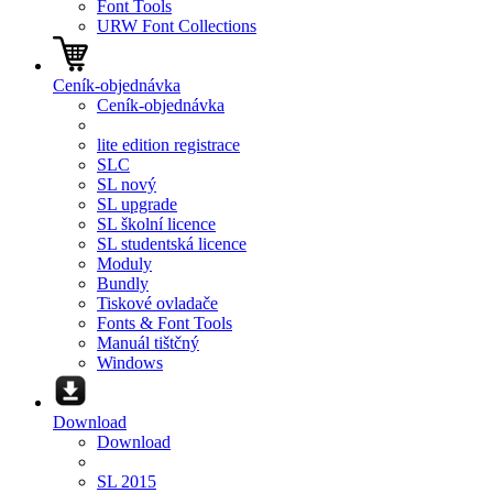
Font Tools
URW Font Collections
Ceník-objednávka
Ceník-objednávka
lite edition registrace
SLC
SL nový
SL upgrade
SL školní licence
SL studentská licence
Moduly
Bundly
Tiskové ovladače
Fonts & Font Tools
Manuál tištčný
Windows
Download
Download
SL 2015