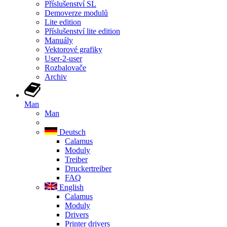
Příslušenství SL
Demoverze modulů
Lite edition
Příslušenství lite edition
Manuály
Vektorové grafiky
User-2-user
Rozbalovače
Archiv
Man
Man
Deutsch
Calamus
Moduly
Treiber
Druckertreiber
FAQ
English
Calamus
Moduly
Drivers
Printer drivers