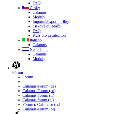
FAQ
Česky
Calamus
Moduly
Importní/exportní filtry
Tiskové ovladače
FAQ
Kurs pro začátečníky
Italiano
Calamus
Nederlands
Calamus
Moduly
Fórum
Fórum
Calamus-Forum (de)
Calamus Forum (en)
Calamus Forum (fr)
Calamus forum (nl)
Fórum o Calamusu (cs)
Calamus-Forum (pl)