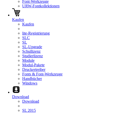
Font-Werkzeuge
URW-Fontkollektionen
Kaufen
Kaufen
lite-Registrierung
SLC
SL
SL-Upgrade
Schullizenz
Studierlizenz
Module
Modul-Pakete
Druckertreiber
Fonts & Font-Werkzeuge
Handbücher
Windows
Download
Download
SL 2015