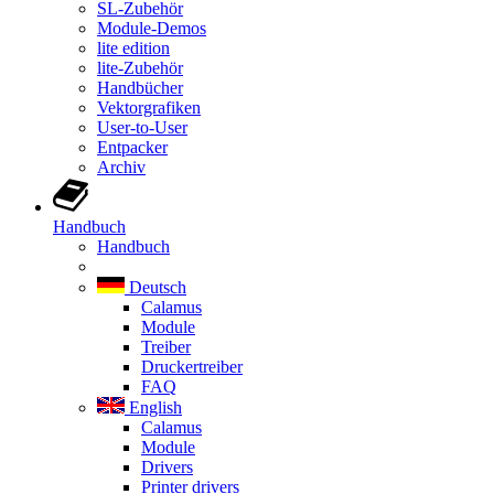
SL-Zubehör
Module-Demos
lite edition
lite-Zubehör
Handbücher
Vektorgrafiken
User-to-User
Entpacker
Archiv
Handbuch
Handbuch
Deutsch
Calamus
Module
Treiber
Druckertreiber
FAQ
English
Calamus
Module
Drivers
Printer drivers