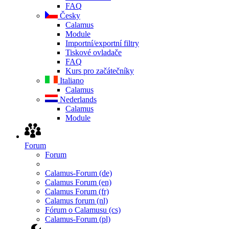
FAQ
Česky
Calamus
Module
Importní/exportní filtry
Tiskové ovladače
FAQ
Kurs pro začátečníky
Italiano
Calamus
Nederlands
Calamus
Module
Forum
Forum
Calamus-Forum (de)
Calamus Forum (en)
Calamus Forum (fr)
Calamus forum (nl)
Fórum o Calamusu (cs)
Calamus-Forum (pl)