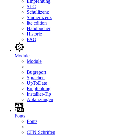
Empfehlung
SLC
Schullizenz
Studierlizenz
lite edition
Handbücher
Historie
FAQ
Module
Module
Bugreport
Sprachen
UpToDate
Empfehlung
Installier-Tip
Abkürzungen
Fonts
Fonts
CFN-Schriften