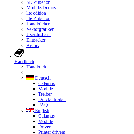
SL-Zubehör
Module-Demos
lite edition
lite-Zubehör
Handbücher
Vektorgrafiken
User-to-User
Entpacker
Archiv
Handbuch
Handbuch
Deutsch
Calamus
Module
Treiber
Druckertreiber
FAQ
English
Calamus
Module
Drivers
Printer drivers