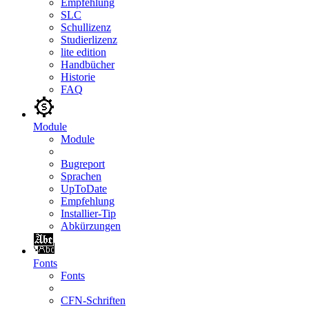
Empfehlung
SLC
Schullizenz
Studierlizenz
lite edition
Handbücher
Historie
FAQ
Module
Module
Bugreport
Sprachen
UpToDate
Empfehlung
Installier-Tip
Abkürzungen
Fonts
Fonts
CFN-Schriften