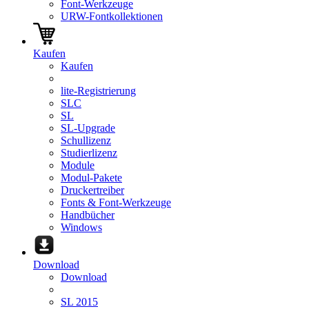
Font-Werkzeuge
URW-Fontkollektionen
Kaufen
Kaufen
lite-Registrierung
SLC
SL
SL-Upgrade
Schullizenz
Studierlizenz
Module
Modul-Pakete
Druckertreiber
Fonts & Font-Werkzeuge
Handbücher
Windows
Download
Download
SL 2015