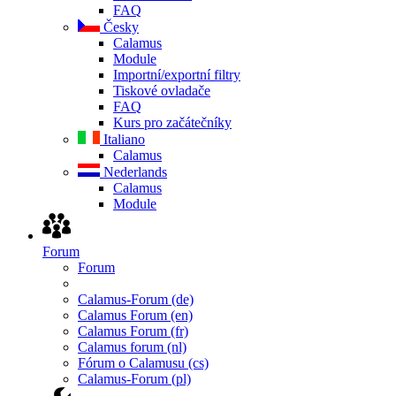
FAQ
Česky
Calamus
Module
Importní/exportní filtry
Tiskové ovladače
FAQ
Kurs pro začátečníky
Italiano
Calamus
Nederlands
Calamus
Module
Forum
Forum
Calamus-Forum (de)
Calamus Forum (en)
Calamus Forum (fr)
Calamus forum (nl)
Fórum o Calamusu (cs)
Calamus-Forum (pl)