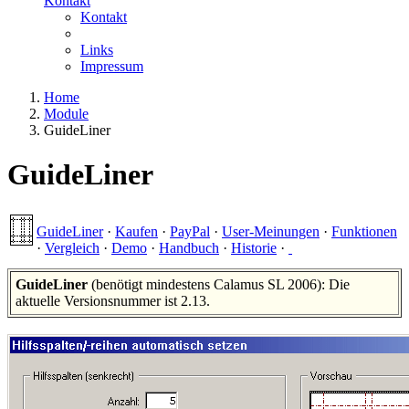
Kontakt
Kontakt
Links
Impressum
Home
Module
GuideLiner
GuideLiner
GuideLiner
·
Kaufen
·
PayPal
·
User-Meinungen
·
Funktionen
·
Vergleich
·
Demo
·
Handbuch
·
Historie
·
GuideLiner
(benötigt mindestens Calamus SL 2006): Die
aktuelle Versionsnummer ist 2.13.