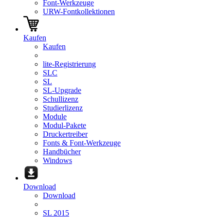
Font-Werkzeuge
URW-Fontkollektionen
Kaufen
Kaufen
lite-Registrierung
SLC
SL
SL-Upgrade
Schullizenz
Studierlizenz
Module
Modul-Pakete
Druckertreiber
Fonts & Font-Werkzeuge
Handbücher
Windows
Download
Download
SL 2015