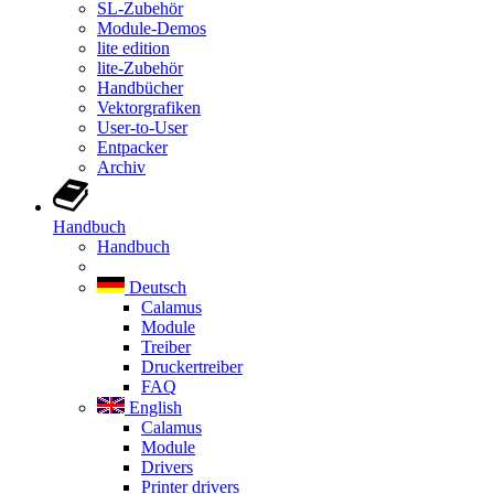
SL-Zubehör
Module-Demos
lite edition
lite-Zubehör
Handbücher
Vektorgrafiken
User-to-User
Entpacker
Archiv
Handbuch
Handbuch
Deutsch
Calamus
Module
Treiber
Druckertreiber
FAQ
English
Calamus
Module
Drivers
Printer drivers