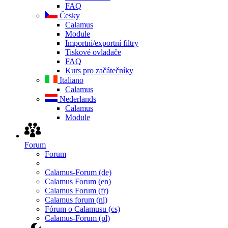
FAQ
Česky
Calamus
Module
Importní/exportní filtry
Tiskové ovladače
FAQ
Kurs pro začátečníky
Italiano
Calamus
Nederlands
Calamus
Module
Forum
Forum
Calamus-Forum (de)
Calamus Forum (en)
Calamus Forum (fr)
Calamus forum (nl)
Fórum o Calamusu (cs)
Calamus-Forum (pl)