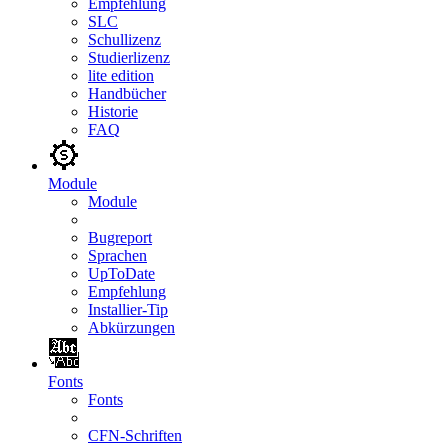
Empfehlung
SLC
Schullizenz
Studierlizenz
lite edition
Handbücher
Historie
FAQ
Module
Module
Bugreport
Sprachen
UpToDate
Empfehlung
Installier-Tip
Abkürzungen
Fonts
Fonts
CFN-Schriften