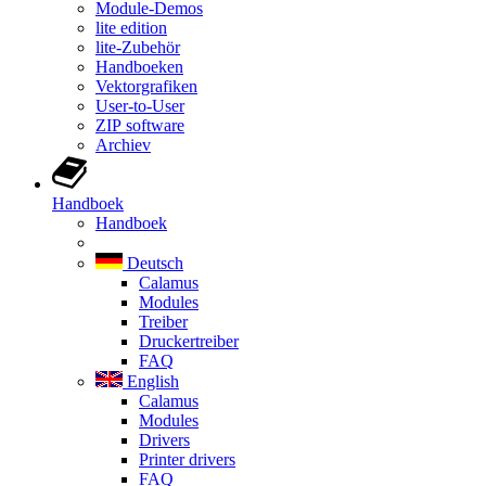
Module-Demos
lite edition
lite-Zubehör
Handboeken
Vektorgrafiken
User-to-User
ZIP software
Archiev
Handboek
Handboek
Deutsch
Calamus
Modules
Treiber
Druckertreiber
FAQ
English
Calamus
Modules
Drivers
Printer drivers
FAQ