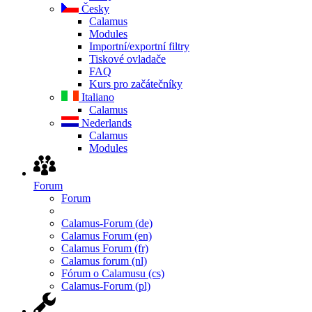
Česky
Calamus
Modules
Importní/exportní filtry
Tiskové ovladače
FAQ
Kurs pro začátečníky
Italiano
Calamus
Nederlands
Calamus
Modules
Forum
Forum
Calamus-Forum (de)
Calamus Forum (en)
Calamus Forum (fr)
Calamus forum (nl)
Fórum o Calamusu (cs)
Calamus-Forum (pl)