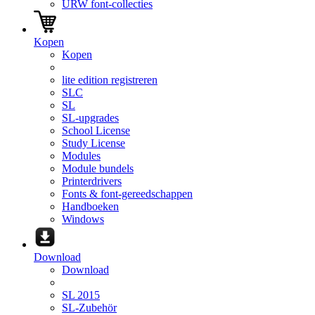
URW font-collecties
Kopen
Kopen
lite edition registreren
SLC
SL
SL-upgrades
School License
Study License
Modules
Module bundels
Printerdrivers
Fonts & font-gereedschappen
Handboeken
Windows
Download
Download
SL 2015
SL-Zubehör