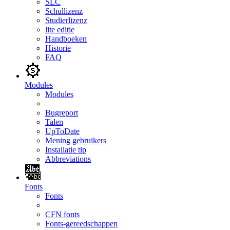
SLC
Schullizenz
Studierlizenz
lite editie
Handboeken
Historie
FAQ
Modules
Modules
Bugreport
Talen
UpToDate
Mening gebruikers
Installatie tip
Abbreviations
Fonts
Fonts
CFN fonts
Fonts-gereedschappen