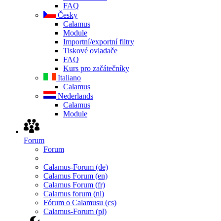
FAQ
Česky
Calamus
Module
Importní/exportní filtry
Tiskové ovladače
FAQ
Kurs pro začátečníky
Italiano
Calamus
Nederlands
Calamus
Module
Forum
Forum
Calamus-Forum (de)
Calamus Forum (en)
Calamus Forum (fr)
Calamus forum (nl)
Fórum o Calamusu (cs)
Calamus-Forum (pl)