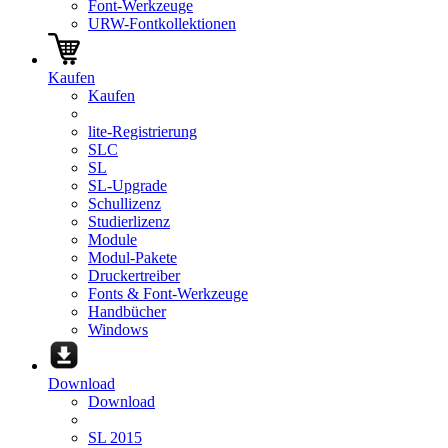
Font-Werkzeuge
URW-Fontkollektionen
Kaufen
Kaufen
lite-Registrierung
SLC
SL
SL-Upgrade
Schullizenz
Studierlizenz
Module
Modul-Pakete
Druckertreiber
Fonts & Font-Werkzeuge
Handbücher
Windows
Download
Download
SL 2015