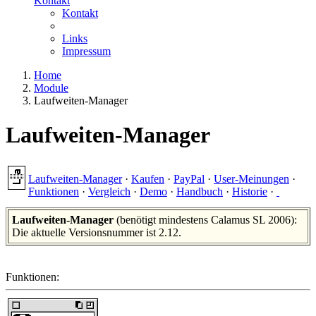
Kontakt
Kontakt
Links
Impressum
Home
Module
Laufweiten-Manager
Laufweiten-Manager
Laufweiten-Manager
·
Kaufen
·
PayPal
·
User-Meinungen
·
Funktionen
·
Vergleich
·
Demo
·
Handbuch
·
Historie
·
Laufweiten-Manager
(benötigt mindestens Calamus SL 2006):
Die aktuelle Versionsnummer ist 2.12.
Funktionen: