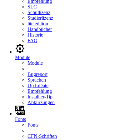
Empfehlung
SLC
Schullizenz
Studierlizenz
lite edition
Handbücher
Historie
FAQ
Module
Module
Bugreport
Sprachen
UpToDate
Empfehlung
Installier-Tip
Abkürzungen
Fonts
Fonts
CFN-Schriften