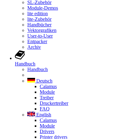
SL-Zubehör
Module-Demos
lite edition
lite-Zubehör
Handbücher
Vektorgrafiken
User-to-User
Entpacker
Archiv
Handbuch
Handbuch
Deutsch
Calamus
Module
Treiber
Druckertreiber
FAQ
English
Calamus
Module
Drivers
Printer drivers