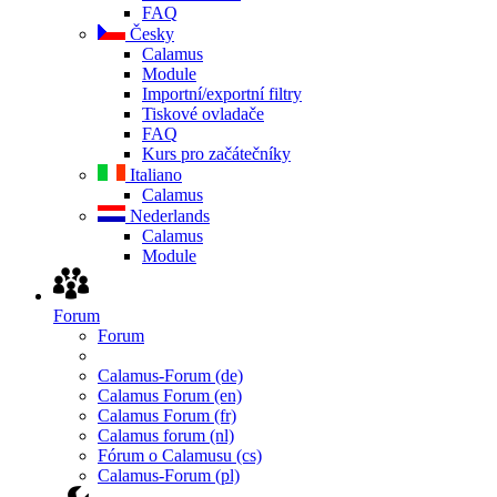
FAQ
Česky
Calamus
Module
Importní/exportní filtry
Tiskové ovladače
FAQ
Kurs pro začátečníky
Italiano
Calamus
Nederlands
Calamus
Module
Forum
Forum
Calamus-Forum (de)
Calamus Forum (en)
Calamus Forum (fr)
Calamus forum (nl)
Fórum o Calamusu (cs)
Calamus-Forum (pl)