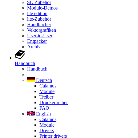
SL-Zubehör
Module-Demos
lite edition
lite-Zubehör
Handbücher
Vektorgrafiken
User-to-User
Entpacker
Archiv
Handbuch
Handbuch
Deutsch
Calamus
Module
Treiber
Druckertreiber
FAQ
English
Calamus
Module
Drivers
Printer drivers