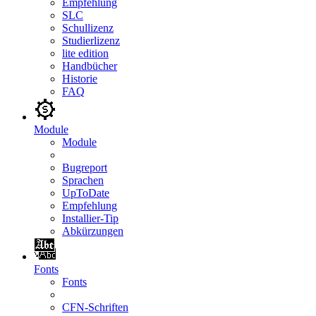
Empfehlung
SLC
Schullizenz
Studierlizenz
lite edition
Handbücher
Historie
FAQ
Module
Module
Bugreport
Sprachen
UpToDate
Empfehlung
Installier-Tip
Abkürzungen
Fonts
Fonts
CFN-Schriften