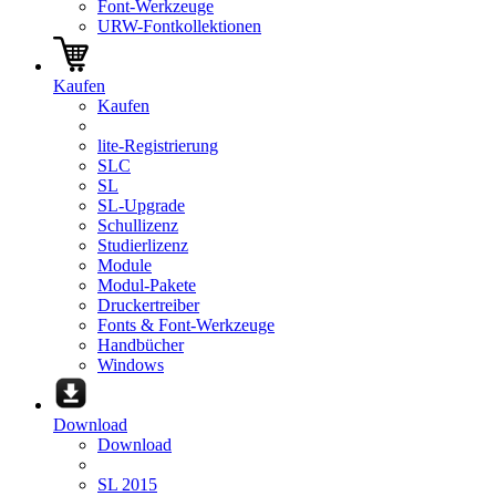
Font-Werkzeuge
URW-Fontkollektionen
Kaufen
Kaufen
lite-Registrierung
SLC
SL
SL-Upgrade
Schullizenz
Studierlizenz
Module
Modul-Pakete
Druckertreiber
Fonts & Font-Werkzeuge
Handbücher
Windows
Download
Download
SL 2015