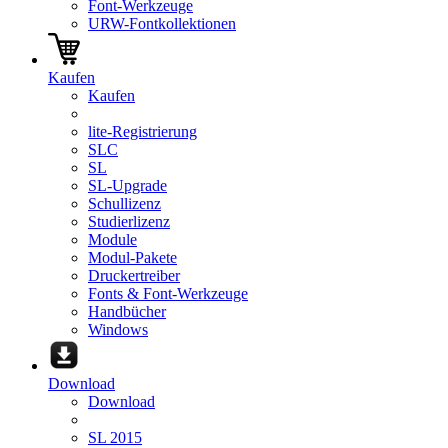
Font-Werkzeuge
URW-Fontkollektionen
Kaufen
Kaufen
lite-Registrierung
SLC
SL
SL-Upgrade
Schullizenz
Studierlizenz
Module
Modul-Pakete
Druckertreiber
Fonts & Font-Werkzeuge
Handbücher
Windows
Download
Download
SL 2015