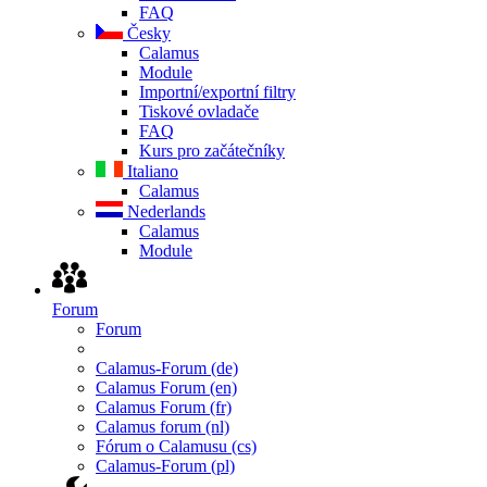
FAQ
Česky
Calamus
Module
Importní/exportní filtry
Tiskové ovladače
FAQ
Kurs pro začátečníky
Italiano
Calamus
Nederlands
Calamus
Module
Forum
Forum
Calamus-Forum (de)
Calamus Forum (en)
Calamus Forum (fr)
Calamus forum (nl)
Fórum o Calamusu (cs)
Calamus-Forum (pl)