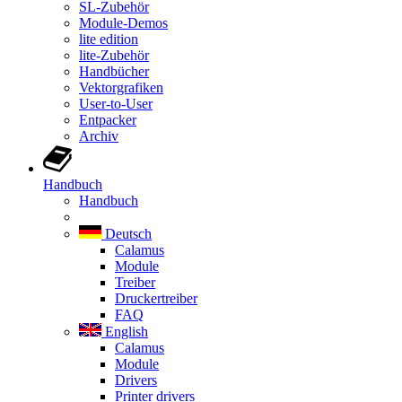
SL-Zubehör
Module-Demos
lite edition
lite-Zubehör
Handbücher
Vektorgrafiken
User-to-User
Entpacker
Archiv
Handbuch
Handbuch
Deutsch
Calamus
Module
Treiber
Druckertreiber
FAQ
English
Calamus
Module
Drivers
Printer drivers