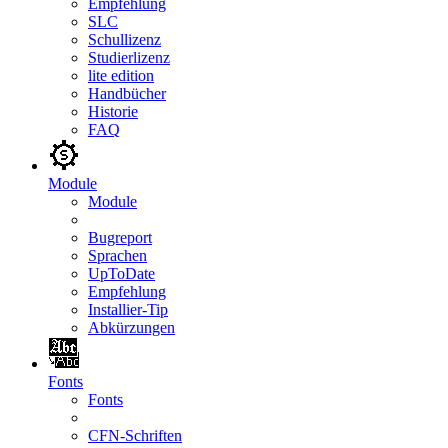
Empfehlung
SLC
Schullizenz
Studierlizenz
lite edition
Handbücher
Historie
FAQ
Module
Module
Bugreport
Sprachen
UpToDate
Empfehlung
Installier-Tip
Abkürzungen
Fonts
Fonts
CFN-Schriften