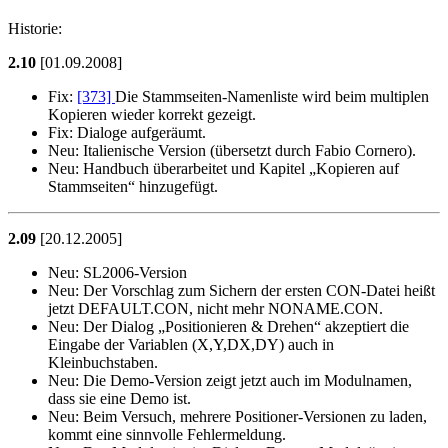
Historie:
2.10
[01.09.2008]
Fix:
[373]
Die Stammseiten-Namenliste wird beim multiplen
Kopieren wieder korrekt gezeigt.
Fix:
Dialoge aufgeräumt.
Neu:
Italienische Version (übersetzt durch Fabio Cornero).
Neu:
Handbuch überarbeitet und Kapitel
Kopieren auf
Stammseiten
hinzugefügt.
2.09
[20.12.2005]
Neu:
SL2006-Version
Neu:
Der Vorschlag zum Sichern der ersten CON-Datei heißt
jetzt DEFAULT.CON, nicht mehr NONAME.CON.
Neu:
Der Dialog
Positionieren & Drehen
akzeptiert die
Eingabe der Variablen (X,Y,DX,DY) auch in
Kleinbuchstaben.
Neu:
Die Demo-Version zeigt jetzt auch im Modulnamen,
dass sie eine Demo ist.
Neu:
Beim Versuch, mehrere Positioner-Versionen zu laden,
kommt eine sinnvolle Fehlermeldung.