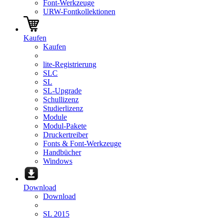
Font-Werkzeuge
URW-Fontkollektionen
Kaufen
Kaufen
lite-Registrierung
SLC
SL
SL-Upgrade
Schullizenz
Studierlizenz
Module
Modul-Pakete
Druckertreiber
Fonts & Font-Werkzeuge
Handbücher
Windows
Download
Download
SL 2015