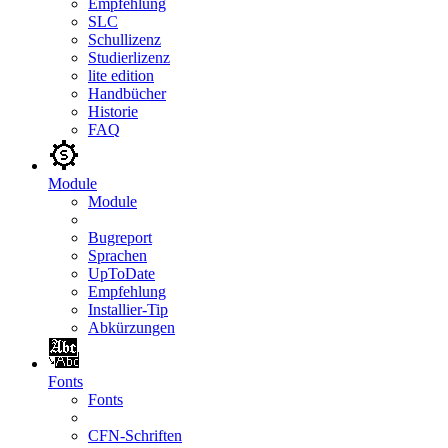
Empfehlung
SLC
Schullizenz
Studierlizenz
lite edition
Handbücher
Historie
FAQ
Module
Module
Bugreport
Sprachen
UpToDate
Empfehlung
Installier-Tip
Abkürzungen
Fonts
Fonts
CFN-Schriften