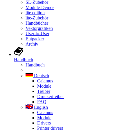
SL-Zubehör
Module-Demos
lite edition
lite-Zubehör
Handbücher
Vektorgrafiken
User-to-User
Entpacker
Archiv
Handbuch
Handbuch
Deutsch
Calamus
Module
Treiber
Druckertreiber
FAQ
English
Calamus
Module
Drivers
Printer drivers