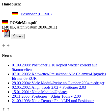
Handbuch:
Positioner (HTML)
POSdeMan.pdf
(
240 kB, Archivdatum 28.06.2011)
News:
01.09.2008: Positioner 2.10 kopiert wieder korrekt auf
Stammseiten
07.01.2005: Kaltwetter-Preisaktion: Alle Calamus-Upgrades
für nur 69 EUR
28.09.2004: Viele Modul-Preise ab Oktober 2004 niedriger
02.05.2002: Align-Tools 2.02 + Positioner 2.03
15.01.2001: Neue Module-Updates
20.11.2000: Positioner + Align-Tools v 2.00
21.09.1998: Neue Demos: FrankLIN und Positioner