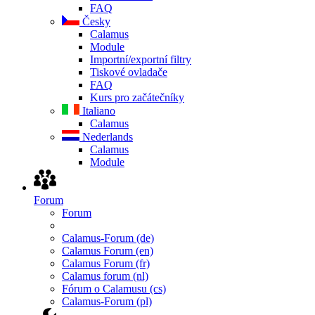
FAQ
Česky
Calamus
Module
Importní/exportní filtry
Tiskové ovladače
FAQ
Kurs pro začátečníky
Italiano
Calamus
Nederlands
Calamus
Module
Forum
Forum
Calamus-Forum (de)
Calamus Forum (en)
Calamus Forum (fr)
Calamus forum (nl)
Fórum o Calamusu (cs)
Calamus-Forum (pl)