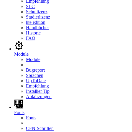
Empfehlung
SLC
Schullizenz
Studierlizenz
lite edition
Handbücher
Historie
FAQ
Module
Module
Bugreport
Sprachen
UpToDate
Empfehlung
Installier-Tip
Abkürzungen
Fonts
Fonts
CFN-Schriften