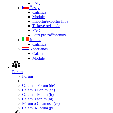
FAQ
Česky
Calamus
Module
Importní/exportní filtry
Tiskové ovladače
FAQ
Kurs pro začátečníky
Italiano
Calamus
Nederlands
Calamus
Module
Forum
Forum
Calamus-Forum (de)
Calamus Forum (en)
Calamus Forum (fr)
Calamus forum (nl)
Fórum o Calamusu (cs)
Calamus-Forum (pl)