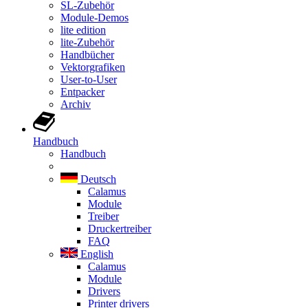
SL-Zubehör
Module-Demos
lite edition
lite-Zubehör
Handbücher
Vektorgrafiken
User-to-User
Entpacker
Archiv
Handbuch
Handbuch
Deutsch
Calamus
Module
Treiber
Druckertreiber
FAQ
English
Calamus
Module
Drivers
Printer drivers