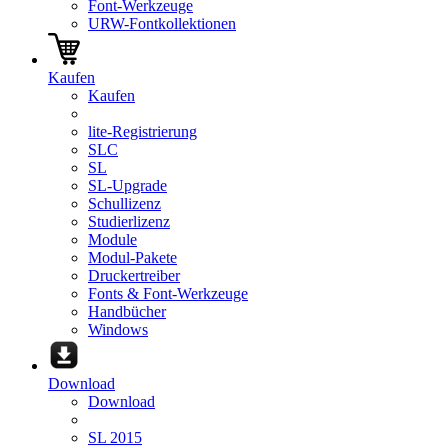
Font-Werkzeuge
URW-Fontkollektionen
Kaufen
Kaufen
lite-Registrierung
SLC
SL
SL-Upgrade
Schullizenz
Studierlizenz
Module
Modul-Pakete
Druckertreiber
Fonts & Font-Werkzeuge
Handbücher
Windows
Download
Download
SL 2015