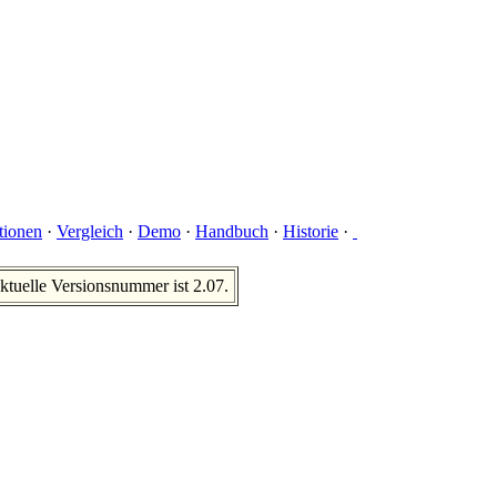
tionen
·
Vergleich
·
Demo
·
Handbuch
·
Historie
·
ktuelle Versionsnummer ist 2.07.