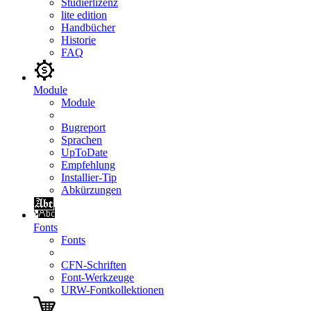
Studierlizenz
lite edition
Handbücher
Historie
FAQ
Module
Module
Bugreport
Sprachen
UpToDate
Empfehlung
Installier-Tip
Abkürzungen
Fonts
Fonts
CFN-Schriften
Font-Werkzeuge
URW-Fontkollektionen