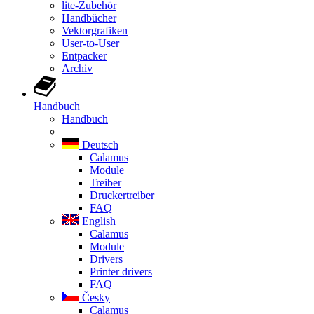
lite-Zubehör
Handbücher
Vektorgrafiken
User-to-User
Entpacker
Archiv
Handbuch
Handbuch
Deutsch
Calamus
Module
Treiber
Druckertreiber
FAQ
English
Calamus
Module
Drivers
Printer drivers
FAQ
Česky
Calamus