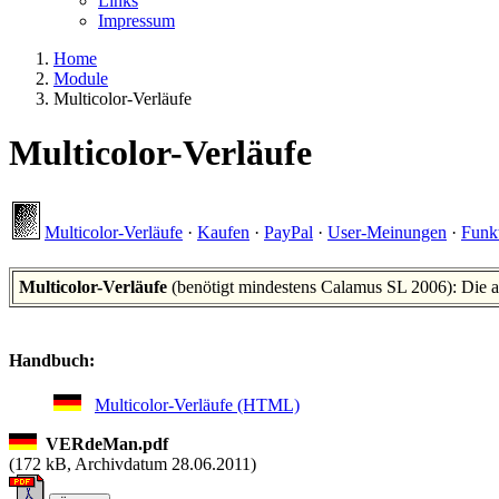
Links
Impressum
Home
Module
Multicolor-Verläufe
Multicolor-Verläufe
Multicolor-Verläufe
·
Kaufen
·
PayPal
·
User-Meinungen
·
Funk
Multicolor-Verläufe
(benötigt mindestens Calamus SL 2006): Die a
Handbuch:
Multicolor-Verläufe (HTML)
VERdeMan.pdf
(
172 kB, Archivdatum 28.06.2011)