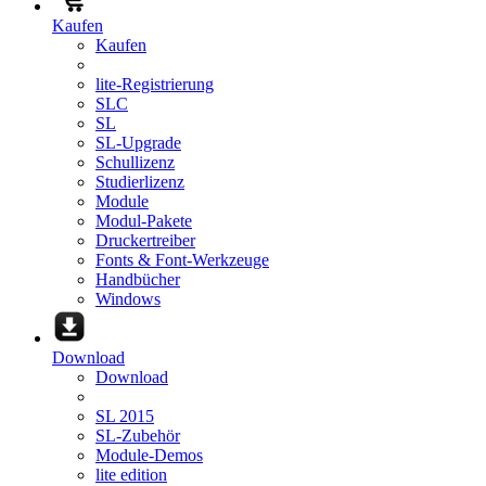
Kaufen
Kaufen
lite-Registrierung
SLC
SL
SL-Upgrade
Schullizenz
Studierlizenz
Module
Modul-Pakete
Druckertreiber
Fonts & Font-Werkzeuge
Handbücher
Windows
Download
Download
SL 2015
SL-Zubehör
Module-Demos
lite edition