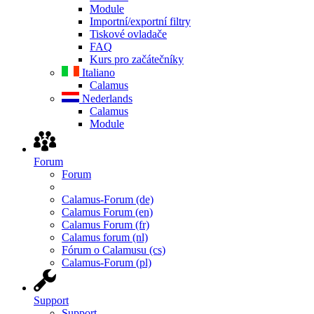
Module
Importní/exportní filtry
Tiskové ovladače
FAQ
Kurs pro začátečníky
Italiano
Calamus
Nederlands
Calamus
Module
Forum
Forum
Calamus-Forum (de)
Calamus Forum (en)
Calamus Forum (fr)
Calamus forum (nl)
Fórum o Calamusu (cs)
Calamus-Forum (pl)
Support
Support