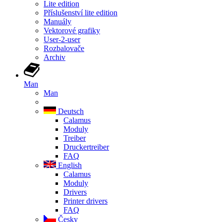
Lite edition
Příslušenství lite edition
Manuály
Vektorové grafiky
User-2-user
Rozbalovače
Archiv
Man
Man
Deutsch
Calamus
Moduly
Treiber
Druckertreiber
FAQ
English
Calamus
Moduly
Drivers
Printer drivers
FAQ
Česky