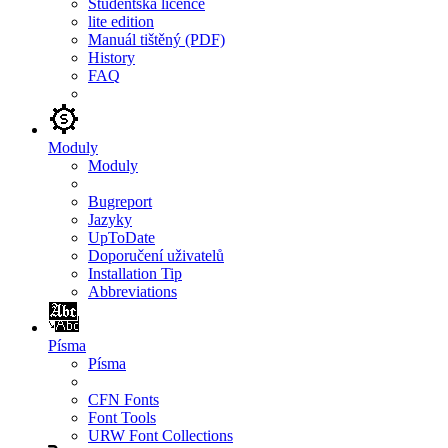
Studentská licence
lite edition
Manuál tištěný (PDF)
History
FAQ
Moduly
Moduly
Bugreport
Jazyky
UpToDate
Doporučení uživatelů
Installation Tip
Abbreviations
Písma
Písma
CFN Fonts
Font Tools
URW Font Collections