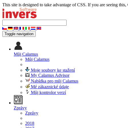
This site is designed to take advantage of CSS. If you are seeing this,
Toggle navigation
Můj Calamus
Můj Calamus
Moje soubory ke stažení
My Calamus Advisor
Nabídka pro můj Calamus
Mé zákaznické údaje
Můj kontrolor verzí
Zprávy
Zprávy
2018