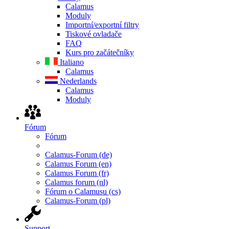
Calamus
Moduly
Importní/exportní filtry
Tiskové ovladače
FAQ
Kurs pro začátečníky
Italiano
Calamus
Nederlands
Calamus
Moduly
Fórum
Fórum
Calamus-Forum (de)
Calamus Forum (en)
Calamus Forum (fr)
Calamus forum (nl)
Fórum o Calamusu (cs)
Calamus-Forum (pl)
Support