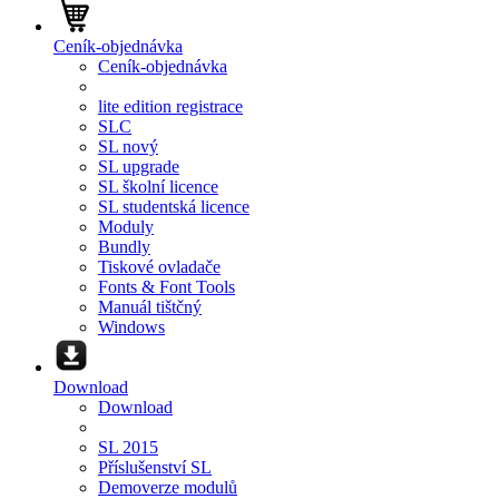
Ceník-objednávka
Ceník-objednávka
lite edition registrace
SLC
SL nový
SL upgrade
SL školní licence
SL studentská licence
Moduly
Bundly
Tiskové ovladače
Fonts & Font Tools
Manuál tištčný
Windows
Download
Download
SL 2015
Příslušenství SL
Demoverze modulů