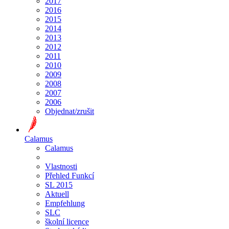
2017
2016
2015
2014
2013
2012
2011
2010
2009
2008
2007
2006
Objednat/zrušit
Calamus
Calamus
Vlastnosti
Přehled Funkcí
SL 2015
Aktuell
Empfehlung
SLC
školní licence