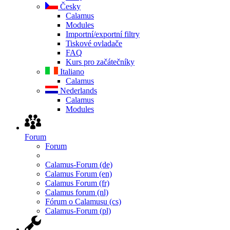
Česky
Calamus
Modules
Importní/exportní filtry
Tiskové ovladače
FAQ
Kurs pro začátečníky
Italiano
Calamus
Nederlands
Calamus
Modules
Forum
Forum
Calamus-Forum (de)
Calamus Forum (en)
Calamus Forum (fr)
Calamus forum (nl)
Fórum o Calamusu (cs)
Calamus-Forum (pl)