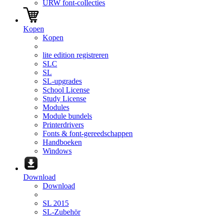
URW font-collecties
Kopen
Kopen
lite edition registreren
SLC
SL
SL-upgrades
School License
Study License
Modules
Module bundels
Printerdrivers
Fonts & font-gereedschappen
Handboeken
Windows
Download
Download
SL 2015
SL-Zubehör