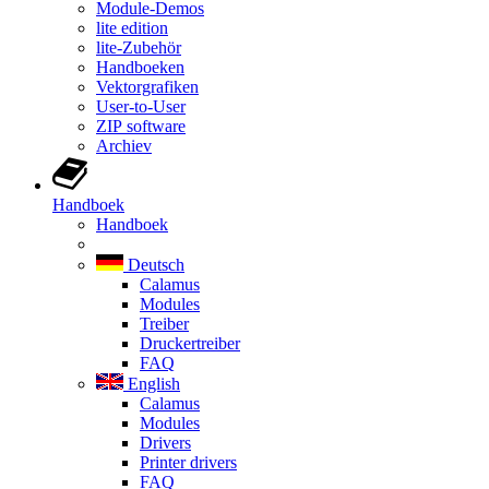
Module-Demos
lite edition
lite-Zubehör
Handboeken
Vektorgrafiken
User-to-User
ZIP software
Archiev
Handboek
Handboek
Deutsch
Calamus
Modules
Treiber
Druckertreiber
FAQ
English
Calamus
Modules
Drivers
Printer drivers
FAQ