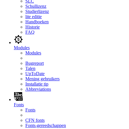
SLC
Schullizenz
Studierlizenz
lite editie
Handboeken
Historie
FAQ
Modules
Modules
Bugreport
Talen
UpToDate
Mening gebruikers
Installatie tip
Abbreviations
Fonts
Fonts
CFN fonts
Fonts-gereedschappen