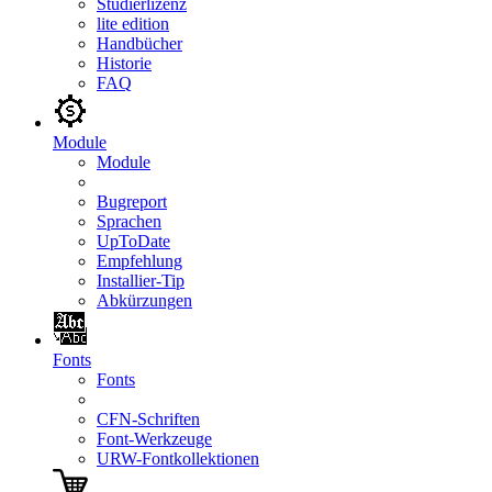
Studierlizenz
lite edition
Handbücher
Historie
FAQ
Module
Module
Bugreport
Sprachen
UpToDate
Empfehlung
Installier-Tip
Abkürzungen
Fonts
Fonts
CFN-Schriften
Font-Werkzeuge
URW-Fontkollektionen