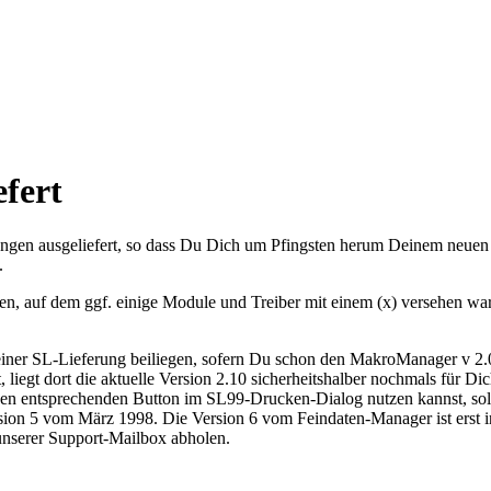
efert
tellungen ausgeliefert, so dass Du Dich um Pfingsten herum Deinem neu
.
n, auf dem ggf. einige Module und Treiber mit einem (x) versehen war
iner SL-Lieferung beiliegen, sofern Du schon den MakroManager v 2.0x 
, liegt dort die aktuelle Version 2.10 sicherheitshalber nochmals für Dic
den entsprechenden Button im SL99-Drucken-Dialog nutzen kannst, soll
sion 5 vom März 1998. Die Version 6 vom Feindaten-Manager ist erst in
 unserer Support-Mailbox abholen.