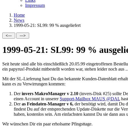
Links
Impressum
Home
News
1999-05-21: SL99: 99 % ausgeliefert
1999-05-21: SL99: 99 % ausgeli
Seit heute sind alle bis einschließlich 20.05.99 eingetroffenen Bes
ein papyrus!-Produkt mitbestellt worden war, stehen leider noch aus ..
Mit der SL-Lieferung hast Du das bekannte Kunden-Datenblatt erhalte
kann es zu Verwirrungen kommen:
Der
invers MakroManager v 2.10
(invers-Disk #25) sollte De
einen Account in unserer
Support-Mailbox MAUS @DAL
hast
Der
as Feindaten-Manager v 6,
der benötigt wird, damit Du 
findest Du auf der entsprechenden Update-Diskette nur die Ver
haben, kostenlos sein. Am einfachsten kannst Du sie dann aus
Wir wünschen Dir ein paar erholsame Pfingsttage.