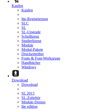
Kaufen
Kaufen
lite-Registrierung
SLC
SL
SL-Upgrade
Schullizenz
Studierlizenz
Module
Modul-Pakete
Druckertreiber
Fonts & Font-Werkzeuge
Handbücher
Windows
Download
Download
SL 2015
SL-Zubehör
Module-Demos
lite edition