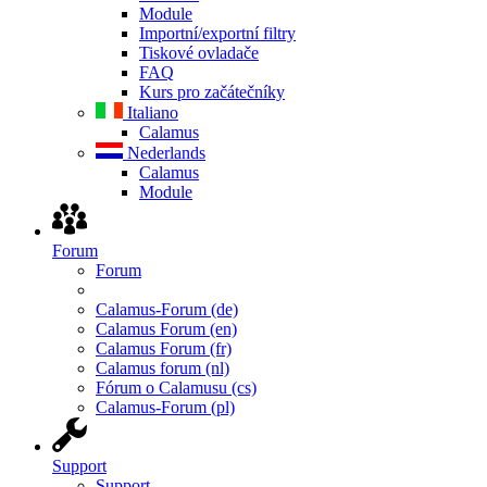
Module
Importní/exportní filtry
Tiskové ovladače
FAQ
Kurs pro začátečníky
Italiano
Calamus
Nederlands
Calamus
Module
Forum
Forum
Calamus-Forum (de)
Calamus Forum (en)
Calamus Forum (fr)
Calamus forum (nl)
Fórum o Calamusu (cs)
Calamus-Forum (pl)
Support
Support