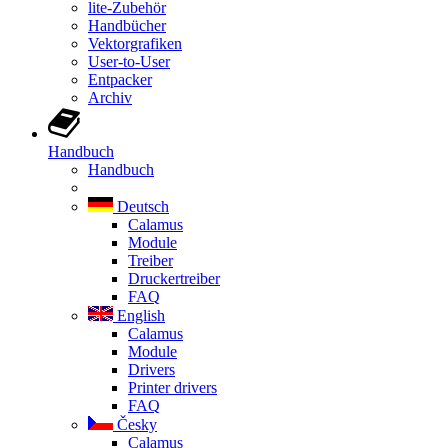
lite-Zubehör
Handbücher
Vektorgrafiken
User-to-User
Entpacker
Archiv
Handbuch
Handbuch
Deutsch
Calamus
Module
Treiber
Druckertreiber
FAQ
English
Calamus
Module
Drivers
Printer drivers
FAQ
Česky
Calamus