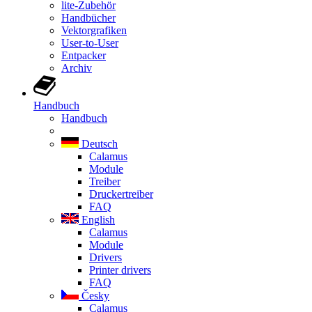
lite-Zubehör
Handbücher
Vektorgrafiken
User-to-User
Entpacker
Archiv
Handbuch
Handbuch
Deutsch
Calamus
Module
Treiber
Druckertreiber
FAQ
English
Calamus
Module
Drivers
Printer drivers
FAQ
Česky
Calamus