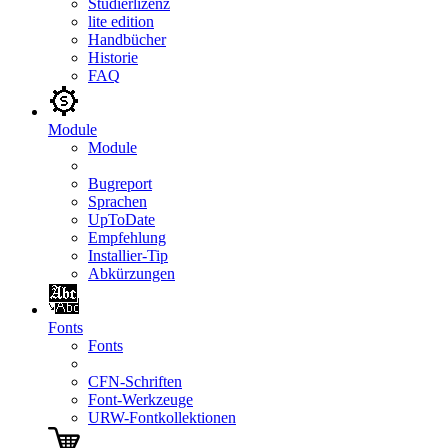
Studierlizenz
lite edition
Handbücher
Historie
FAQ
Module
Module
Bugreport
Sprachen
UpToDate
Empfehlung
Installier-Tip
Abkürzungen
Fonts
Fonts
CFN-Schriften
Font-Werkzeuge
URW-Fontkollektionen