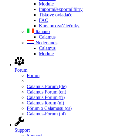
Module
Importní/exportní filtry
Tiskové ovladače
FAQ
Kurs pro začátečníky
Italiano
Calamus
Nederlands
Calamus
Module
Forum
Forum
Calamus-Forum (de)
Calamus Forum (en)
Calamus Forum (fr)
Calamus forum (nl)
Fórum o Calamusu (cs)
Calamus-Forum (pl)
Support
Support