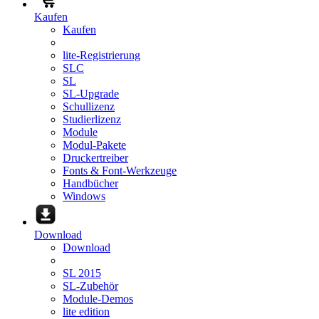
Kaufen
Kaufen
lite-Registrierung
SLC
SL
SL-Upgrade
Schullizenz
Studierlizenz
Module
Modul-Pakete
Druckertreiber
Fonts & Font-Werkzeuge
Handbücher
Windows
Download
Download
SL 2015
SL-Zubehör
Module-Demos
lite edition