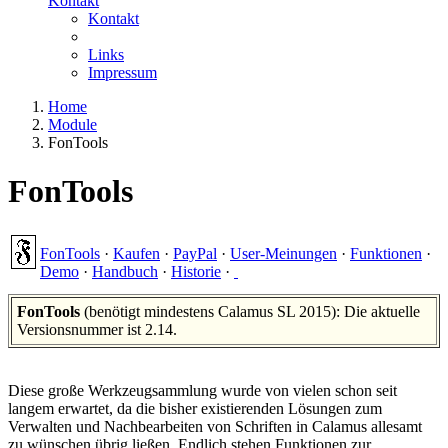
Kontakt
Kontakt
Links
Impressum
Home
Module
FonTools
FonTools
FonTools
·
Kaufen
·
PayPal
·
User-Meinungen
·
Funktionen
·
Demo
·
Handbuch
·
Historie
·
FonTools
(benötigt mindestens Calamus SL 2015): Die aktuelle
Versionsnummer ist 2.14.
Diese große Werkzeugsammlung wurde von vielen schon seit
langem erwartet, da die bisher existierenden Lösungen zum
Verwalten und Nachbearbeiten von Schriften in Calamus allesamt
zu wünschen übrig ließen. Endlich stehen Funktionen zur