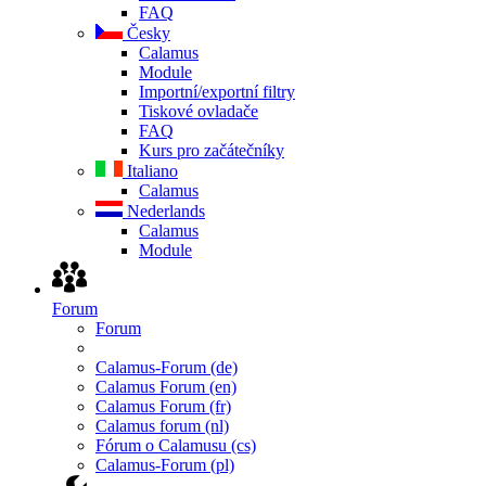
FAQ
Česky
Calamus
Module
Importní/exportní filtry
Tiskové ovladače
FAQ
Kurs pro začátečníky
Italiano
Calamus
Nederlands
Calamus
Module
Forum
Forum
Calamus-Forum (de)
Calamus Forum (en)
Calamus Forum (fr)
Calamus forum (nl)
Fórum o Calamusu (cs)
Calamus-Forum (pl)