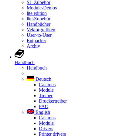
SL-Zubehör
Module-Demos
lite edition
lite-Zubehör
Handbücher
Vektorgrafiken
User-to-User
Entpacker
Archiv
Handbuch
Handbuch
Deutsch
Calamus
Module
Treiber
Druckertreiber
FAQ
English
Calamus
Module
Drivers
Printer drivers