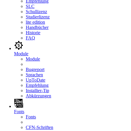
Empfehlung
SLC
Schullizenz
Studierlizenz
lite edition
Handbücher
Historie
FAQ
Module
Module
Bugreport
Sprachen
UpToDate
Empfehlung
Installier-Tip
Abkürzungen
Fonts
Fonts
CFN-Schriften