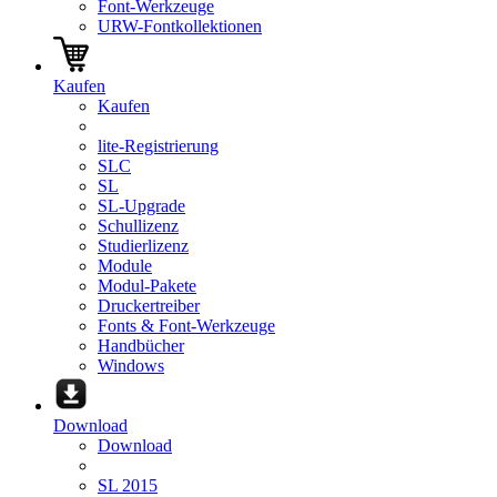
Font-Werkzeuge
URW-Fontkollektionen
Kaufen
Kaufen
lite-Registrierung
SLC
SL
SL-Upgrade
Schullizenz
Studierlizenz
Module
Modul-Pakete
Druckertreiber
Fonts & Font-Werkzeuge
Handbücher
Windows
Download
Download
SL 2015