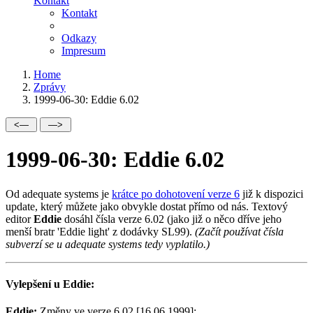
Kontakt
Kontakt
Odkazy
Impresum
Home
Zprávy
1999-06-30: Eddie 6.02
1999-06-30: Eddie 6.02
Od adequate systems je
krátce po dohotovení verze 6
již k dispozici
update, který můžete jako obvykle dostat přímo od nás. Textový
editor
Eddie
dosáhl čísla verze 6.02 (jako již o něco dříve jeho
menší bratr 'Eddie light' z dodávky SL99).
(Začít používat čísla
subverzí se u adequate systems tedy vyplatilo.)
Vylepšení u Eddie:
Eddie:
Změny ve verze 6.02 [16.06.1999]: