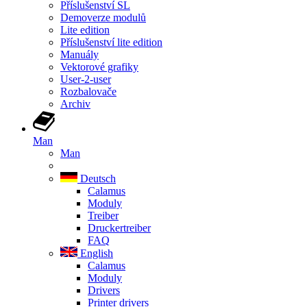
Příslušenství SL
Demoverze modulů
Lite edition
Příslušenství lite edition
Manuály
Vektorové grafiky
User-2-user
Rozbalovače
Archiv
Man
Man
Deutsch
Calamus
Moduly
Treiber
Druckertreiber
FAQ
English
Calamus
Moduly
Drivers
Printer drivers