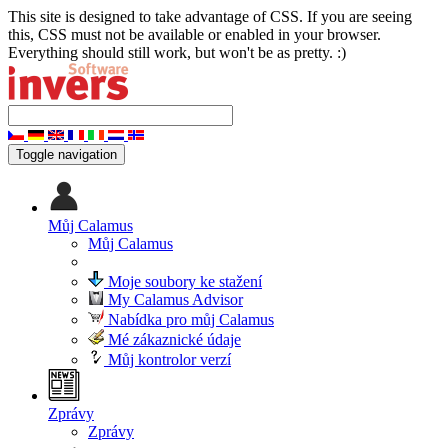
This site is designed to take advantage of CSS. If you are seeing
this, CSS must not be available or enabled in your browser.
Everything should still work, but won't be as pretty. :)
Toggle navigation
Můj Calamus
Můj Calamus
Moje soubory ke stažení
My Calamus Advisor
Nabídka pro můj Calamus
Mé zákaznické údaje
Můj kontrolor verzí
Zprávy
Zprávy