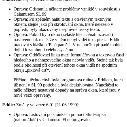
Oprava:
Odstranila některé problémy vzniklé v souvislosti s
Calamusem SL 99.
Oprava:
Při zpětném nalití textu s otevřeným textovým
oknem, stejně jako při skrolování okna, které neleželo v
popředí, byly ukazovány nesprávné úseky textu.
Oprava:
Pokud bylo okno (zvláště hledací/nahrazovací)
nastaveno tak malé, že v něm nebyl vidět text, přestal Eddie
pracovat s hláškou 'Plná paměť'. V nejhorším případě mohlo
dojít i k zatuhnutí celého systému.
Oprava:
Oddělovací linka mezi formulářovou a textovou částí
hledacího a nahrazovacího okna nebyla vidět. Stejně tak byla
podle okolností při otevření tohoto okna vidět na spodním
okraji
pixlová drť
.
Příčinou těchto chyb byla programová rutina v Eddiem, která
již není v SL 99 potřeba a byla deaktivována. Naneštěstí to
mělo některé negativní dopady na správu oken, které jsou v
nové verzi opraveny.
Eddie:
Změny ve verze 6.01 [11.06.1999]:
Oprava:
Listování po stránkách pomocí Shift+šipka
(nahoru/dolů) v Calamusu 99 nefungovalo.