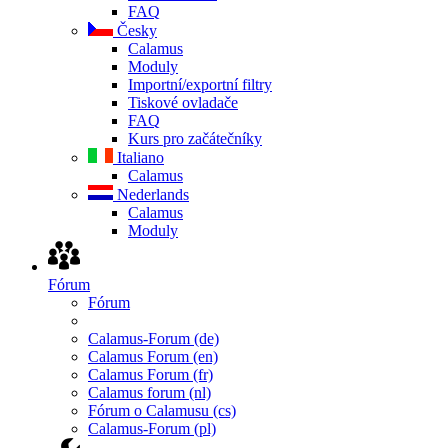
FAQ
Česky
Calamus
Moduly
Importní/exportní filtry
Tiskové ovladače
FAQ
Kurs pro začátečníky
Italiano
Calamus
Nederlands
Calamus
Moduly
Fórum
Fórum
Calamus-Forum (de)
Calamus Forum (en)
Calamus Forum (fr)
Calamus forum (nl)
Fórum o Calamusu (cs)
Calamus-Forum (pl)