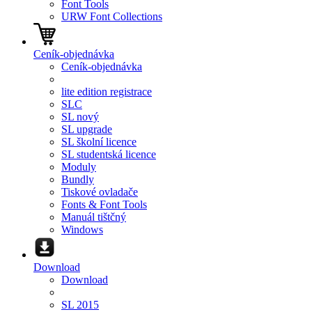
Font Tools
URW Font Collections
Ceník-objednávka
Ceník-objednávka
lite edition registrace
SLC
SL nový
SL upgrade
SL školní licence
SL studentská licence
Moduly
Bundly
Tiskové ovladače
Fonts & Font Tools
Manuál tištčný
Windows
Download
Download
SL 2015