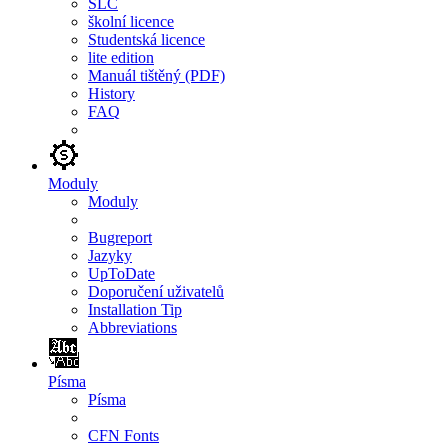
SLC
školní licence
Studentská licence
lite edition
Manuál tištěný (PDF)
History
FAQ
Moduly
Moduly
Bugreport
Jazyky
UpToDate
Doporučení uživatelů
Installation Tip
Abbreviations
Písma
Písma
CFN Fonts