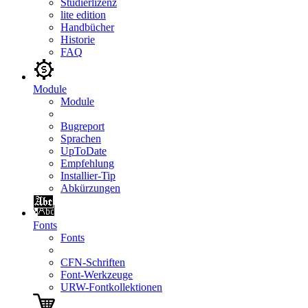
Studierlizenz
lite edition
Handbücher
Historie
FAQ
Module
Module
Bugreport
Sprachen
UpToDate
Empfehlung
Installier-Tip
Abkürzungen
Fonts
Fonts
CFN-Schriften
Font-Werkzeuge
URW-Fontkollektionen