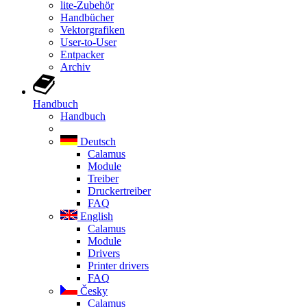
lite-Zubehör
Handbücher
Vektorgrafiken
User-to-User
Entpacker
Archiv
Handbuch
Handbuch
Deutsch
Calamus
Module
Treiber
Druckertreiber
FAQ
English
Calamus
Module
Drivers
Printer drivers
FAQ
Česky
Calamus