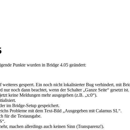
5
olgende Punkte wurden in Bridge 4.05 geändert:
eiteres gesperrt. Ein noch nicht lokalisierter Bug verhindert, mit Br
d nur noch dann beachtet, wenn der Schalter
Ganze Seite
gesetzt ist.
jetzt keine Meldungen mehr ausgegeben (z.B.
x:0
).
alisiert.
der im Bridge-Setup gespeichert.
reichs Probleme mit dem Text-Bild
Ausgegeben mit Calamus SL
.
ch für die Textausgabe.
S
.
ehr, machen allerdings auch keinen Sinn (Transparenz!).