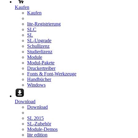
Kaufen
Kaufen
lite-Registrierung
SLC
SL
SL-Upgrade
Schullizenz
Studierlizenz
Module
Modul-Pakete
Druckertreiber
Fonts & Font-Werkzeuge
Handbücher
Windows
Download
Download
SL 2015
SL-Zubehör
Module-Demos
lite edition