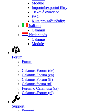
Module
Importní/exportní filtry
Tiskové ovladače
FAQ
Kurs pro začátečníky
Italiano
Calamus
Nederlands
Calamus
Module
Forum
Forum
Calamus-Forum (de)
Calamus Forum (en)
Calamus Forum (fr)
Calamus forum (nl)
Fórum o Calamusu (cs)
Calamus-Forum (pl)
Support
Support