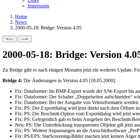
Links
Impressum
Home
News
2000-05-18: Bridge: Version 4.05
2000-05-18: Bridge: Version 4.0
Zu Bridge gibt es nach einigen Monaten jetzt ein weiteres Update. F
Bridge 4:
Die Änderungen in Version 4.05 [18.05.2000]:
Fix:
Dataformer: Im BMP-Export wurde der S/W-Export bis auf w
Fix:
Dataformer: Der Schalter
Doppelseiten aufschneiden
wir
Fix:
Dataformer: Bei der Ausgabe von Vektorformaten werden 
Fix:
PS: Der Exportdialog wird jetzt direkt nach dem Öffnen initi
Fix:
PS: Die Beschnitt-Option vom Exportdialog wird jetzt wie
Fix:
PS: Gelegentlich gab es beim Ausgeben des Beschnitt-Be
Neu:
PS: Die Unterdrückung transparenter Objekte gilt jetzt au
Fix:
PS: Weitere Anpassungen an die Ausschießsoftware
PreP
Fix:
PS/EPS: StarScreening-Bilder machen jetzt keinen Ärger m