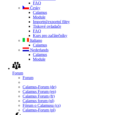
FAQ
Česky
Calamus
Module
Importní/exportní filtry
Tiskové ovladače
FAQ
Kurs pro začátečníky
Italiano
Calamus
Nederlands
Calamus
Module
Forum
Forum
Calamus-Forum (de)
Calamus Forum (en)
Calamus Forum (fr)
Calamus forum (nl)
Fórum o Calamusu (cs)
Calamus-Forum (pl)