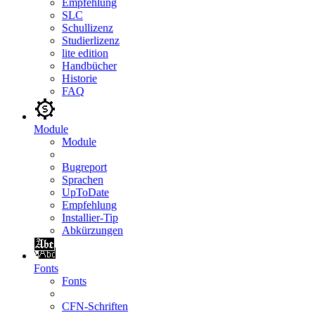
Empfehlung
SLC
Schullizenz
Studierlizenz
lite edition
Handbücher
Historie
FAQ
Module
Module
Bugreport
Sprachen
UpToDate
Empfehlung
Installier-Tip
Abkürzungen
Fonts
Fonts
CFN-Schriften