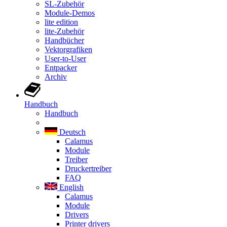
SL-Zubehör
Module-Demos
lite edition
lite-Zubehör
Handbücher
Vektorgrafiken
User-to-User
Entpacker
Archiv
Handbuch
Handbuch
Deutsch
Calamus
Module
Treiber
Druckertreiber
FAQ
English
Calamus
Module
Drivers
Printer drivers