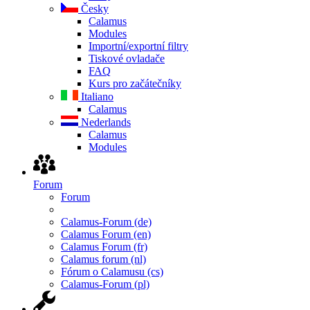
Česky
Calamus
Modules
Importní/exportní filtry
Tiskové ovladače
FAQ
Kurs pro začátečníky
Italiano
Calamus
Nederlands
Calamus
Modules
Forum
Forum
Calamus-Forum (de)
Calamus Forum (en)
Calamus Forum (fr)
Calamus forum (nl)
Fórum o Calamusu (cs)
Calamus-Forum (pl)