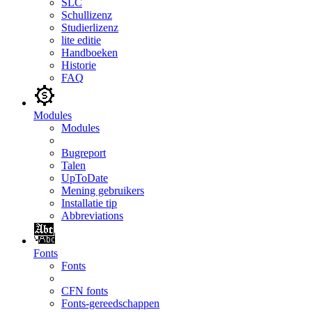
SLC
Schullizenz
Studierlizenz
lite editie
Handboeken
Historie
FAQ
Modules
Modules
Bugreport
Talen
UpToDate
Mening gebruikers
Installatie tip
Abbreviations
Fonts
Fonts
CFN fonts
Fonts-gereedschappen