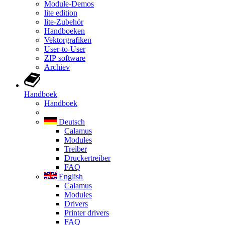
Module-Demos
lite edition
lite-Zubehör
Handboeken
Vektorgrafiken
User-to-User
ZIP software
Archiev
Handboek
Handboek
Deutsch
Calamus
Modules
Treiber
Druckertreiber
FAQ
English
Calamus
Modules
Drivers
Printer drivers
FAQ