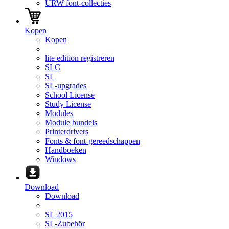
URW font-collecties
Kopen
Kopen
lite edition registreren
SLC
SL
SL-upgrades
School License
Study License
Modules
Module bundels
Printerdrivers
Fonts & font-gereedschappen
Handboeken
Windows
Download
Download
SL 2015
SL-Zubehör