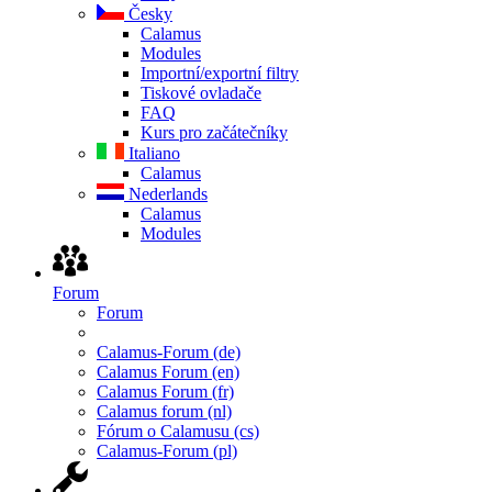
Česky
Calamus
Modules
Importní/exportní filtry
Tiskové ovladače
FAQ
Kurs pro začátečníky
Italiano
Calamus
Nederlands
Calamus
Modules
Forum
Forum
Calamus-Forum (de)
Calamus Forum (en)
Calamus Forum (fr)
Calamus forum (nl)
Fórum o Calamusu (cs)
Calamus-Forum (pl)