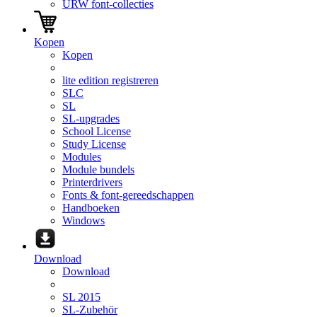
URW font-collecties
Kopen
Kopen
lite edition registreren
SLC
SL
SL-upgrades
School License
Study License
Modules
Module bundels
Printerdrivers
Fonts & font-gereedschappen
Handboeken
Windows
Download
Download
SL 2015
SL-Zubehör