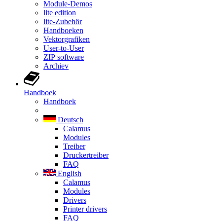
Module-Demos
lite edition
lite-Zubehör
Handboeken
Vektorgrafiken
User-to-User
ZIP software
Archiev
Handboek
Handboek
Deutsch
Calamus
Modules
Treiber
Druckertreiber
FAQ
English
Calamus
Modules
Drivers
Printer drivers
FAQ