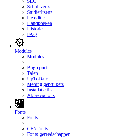
SLC
Schullizenz
Studierlizenz
lite editie
Handboeken
Historie
FAQ
Modules
Modules
Bugreport
Talen
UpToDate
Mening gebruikers
Installatie tip
Abbreviations
Fonts
Fonts
CFN fonts
Fonts-gereedschappen