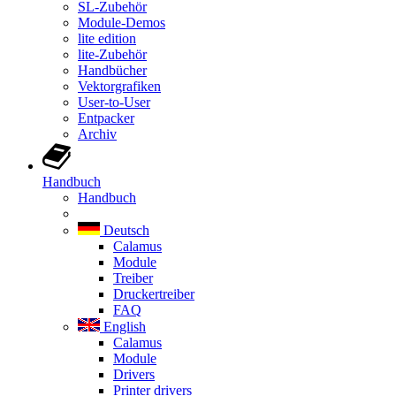
SL-Zubehör
Module-Demos
lite edition
lite-Zubehör
Handbücher
Vektorgrafiken
User-to-User
Entpacker
Archiv
Handbuch
Handbuch
Deutsch
Calamus
Module
Treiber
Druckertreiber
FAQ
English
Calamus
Module
Drivers
Printer drivers