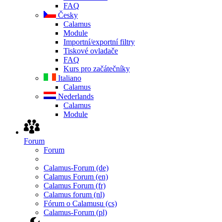
FAQ
Česky
Calamus
Module
Importní/exportní filtry
Tiskové ovladače
FAQ
Kurs pro začátečníky
Italiano
Calamus
Nederlands
Calamus
Module
Forum
Forum
Calamus-Forum (de)
Calamus Forum (en)
Calamus Forum (fr)
Calamus forum (nl)
Fórum o Calamusu (cs)
Calamus-Forum (pl)