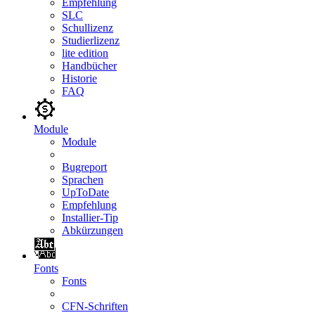
Empfehlung
SLC
Schullizenz
Studierlizenz
lite edition
Handbücher
Historie
FAQ
Module
Module
Bugreport
Sprachen
UpToDate
Empfehlung
Installier-Tip
Abkürzungen
Fonts
Fonts
CFN-Schriften