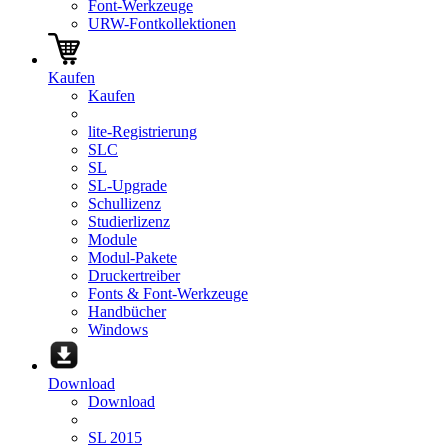
Font-Werkzeuge
URW-Fontkollektionen
Kaufen
Kaufen
lite-Registrierung
SLC
SL
SL-Upgrade
Schullizenz
Studierlizenz
Module
Modul-Pakete
Druckertreiber
Fonts & Font-Werkzeuge
Handbücher
Windows
Download
Download
SL 2015