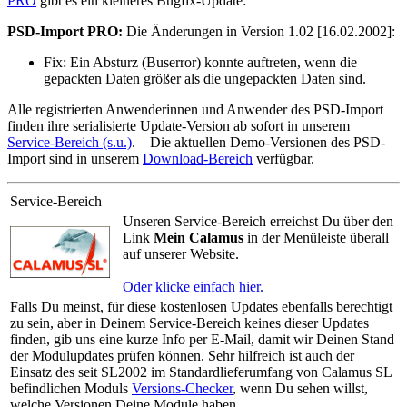
PRO
gibt es ein kleineres Bugfix-Update:
PSD-Import PRO:
Die Änderungen in Version 1.02 [16.02.2002]:
Fix:
Ein Absturz (Buserror) konnte auftreten, wenn die
gepackten Daten größer als die ungepackten Daten sind.
Alle registrierten Anwenderinnen und Anwender des PSD-Import
finden ihre serialisierte Update-Version ab sofort in unserem
Service-Bereich (s.u.)
. – Die aktuellen Demo-Versionen des PSD-
Import sind in unserem
Download-Bereich
verfügbar.
Service-Bereich
Unseren Service-Bereich erreichst Du über den
Link
Mein Calamus
in der Menüleiste überall
auf unserer Website.
Oder klicke einfach hier.
Falls Du meinst, für diese kostenlosen Updates ebenfalls berechtigt
zu sein, aber in Deinem Service-Bereich keines dieser Updates
finden, gib uns eine kurze Info per E-Mail, damit wir Deinen Stand
der Modulupdates prüfen können. Sehr hilfreich ist auch der
Einsatz des seit SL2002 im Standardlieferumfang von Calamus SL
befindlichen Moduls
Versions-Checker
, wenn Du sehen willst,
welche Versionen Deine Module haben.