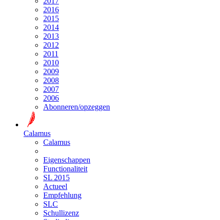
2017
2016
2015
2014
2013
2012
2011
2010
2009
2008
2007
2006
Abonneren/opzeggen
Calamus
Calamus
Eigenschappen
Functionaliteit
SL 2015
Actueel
Empfehlung
SLC
Schullizenz