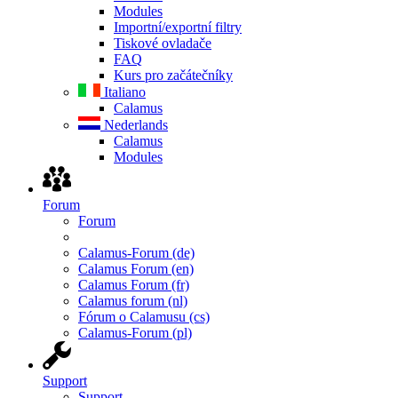
Modules
Importní/exportní filtry
Tiskové ovladače
FAQ
Kurs pro začátečníky
Italiano
Calamus
Nederlands
Calamus
Modules
Forum
Forum
Calamus-Forum (de)
Calamus Forum (en)
Calamus Forum (fr)
Calamus forum (nl)
Fórum o Calamusu (cs)
Calamus-Forum (pl)
Support
Support