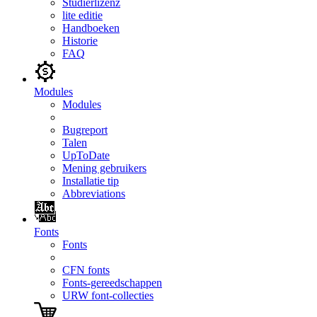
Studierlizenz
lite editie
Handboeken
Historie
FAQ
Modules
Modules
Bugreport
Talen
UpToDate
Mening gebruikers
Installatie tip
Abbreviations
Fonts
Fonts
CFN fonts
Fonts-gereedschappen
URW font-collecties