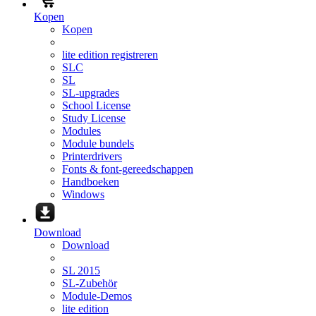
Kopen
Kopen
lite edition registreren
SLC
SL
SL-upgrades
School License
Study License
Modules
Module bundels
Printerdrivers
Fonts & font-gereedschappen
Handboeken
Windows
Download
Download
SL 2015
SL-Zubehör
Module-Demos
lite edition