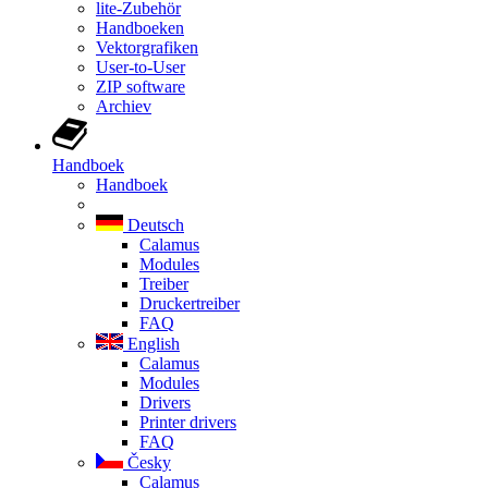
lite-Zubehör
Handboeken
Vektorgrafiken
User-to-User
ZIP software
Archiev
Handboek
Handboek
Deutsch
Calamus
Modules
Treiber
Druckertreiber
FAQ
English
Calamus
Modules
Drivers
Printer drivers
FAQ
Česky
Calamus