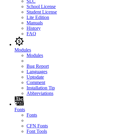
SLC
School License
Student License
Lite Edition
Manuals
History
FAQ
Modules
Modules
Bug Report
Languages
Uptodate
Comment
Installation Tip
Abbreviations
Fonts
Fonts
CFN Fonts
Font Tools