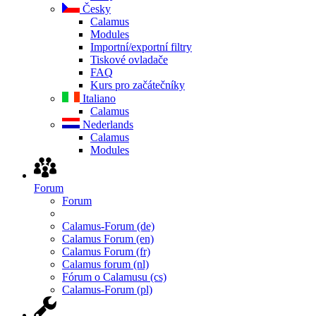
Česky
Calamus
Modules
Importní/exportní filtry
Tiskové ovladače
FAQ
Kurs pro začátečníky
Italiano
Calamus
Nederlands
Calamus
Modules
Forum
Forum
Calamus-Forum (de)
Calamus Forum (en)
Calamus Forum (fr)
Calamus forum (nl)
Fórum o Calamusu (cs)
Calamus-Forum (pl)