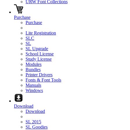
URW Font Collections
Purchase
Purchase
Lite Registration
SLC
SL
SL Upgrade
School License
Study License
Modules
Bundles
Printer Drivers
Fonts & Font Tools
Manuals
Windows
Download
Download
SL 2015
SL Goodies