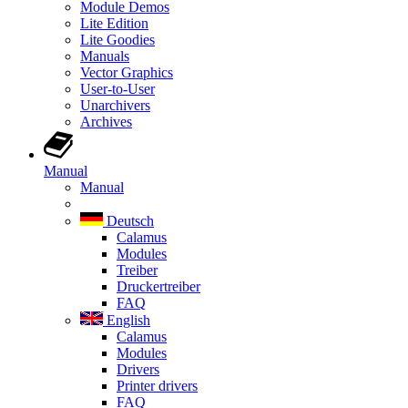
Module Demos
Lite Edition
Lite Goodies
Manuals
Vector Graphics
User-to-User
Unarchivers
Archives
Manual
Manual
Deutsch
Calamus
Modules
Treiber
Druckertreiber
FAQ
English
Calamus
Modules
Drivers
Printer drivers
FAQ