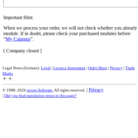
Important Hint:
When we process your order, we will not check whether you already 
module. If in doubt, please check your purchased modules before:
My Calamus
.
[ Company closed ]
Legal Notes (German):
Legal
|
Licence Agreement
|
Order Hints
|
Privacy
|
Trade
Marks
|
Privacy
© 1998–2026
invers Software.
All rights reserved.
|
Did you find translation errors in this page?