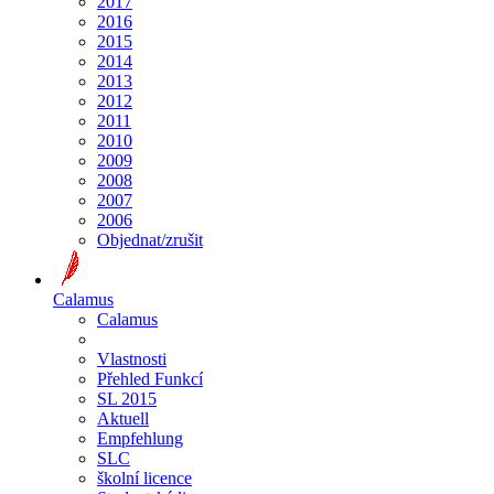
2017
2016
2015
2014
2013
2012
2011
2010
2009
2008
2007
2006
Objednat/zrušit
Calamus
Calamus
Vlastnosti
Přehled Funkcí
SL 2015
Aktuell
Empfehlung
SLC
školní licence