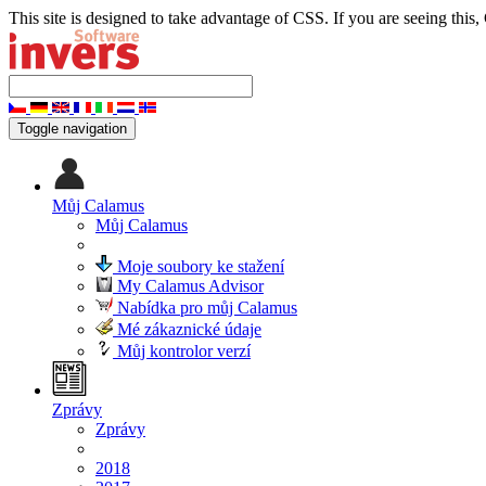
This site is designed to take advantage of CSS. If you are seeing this,
Toggle navigation
Můj Calamus
Můj Calamus
Moje soubory ke stažení
My Calamus Advisor
Nabídka pro můj Calamus
Mé zákaznické údaje
Můj kontrolor verzí
Zprávy
Zprávy
2018