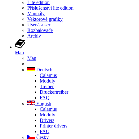
Lite edition
Příslušenství lite edition
Manuály
Vektorové grafiky
User-2-user
Rozbalovače
Archiv
Man
Man
Deutsch
Calamus
Moduly
Treiber
Druckertreiber
FAQ
English
Calamus
Moduly
Drivers
Printer drivers
FAQ
Česky