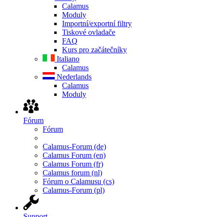
Calamus
Moduly
Importní/exportní filtry
Tiskové ovladače
FAQ
Kurs pro začátečníky
Italiano
Calamus
Nederlands
Calamus
Moduly
Fórum
Fórum
Calamus-Forum (de)
Calamus Forum (en)
Calamus Forum (fr)
Calamus forum (nl)
Fórum o Calamusu (cs)
Calamus-Forum (pl)
Support