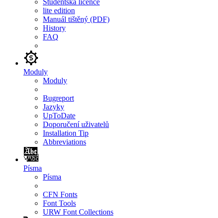
Studentská licence
lite edition
Manuál tištěný (PDF)
History
FAQ
Moduly
Moduly
Bugreport
Jazyky
UpToDate
Doporučení uživatelů
Installation Tip
Abbreviations
Písma
Písma
CFN Fonts
Font Tools
URW Font Collections