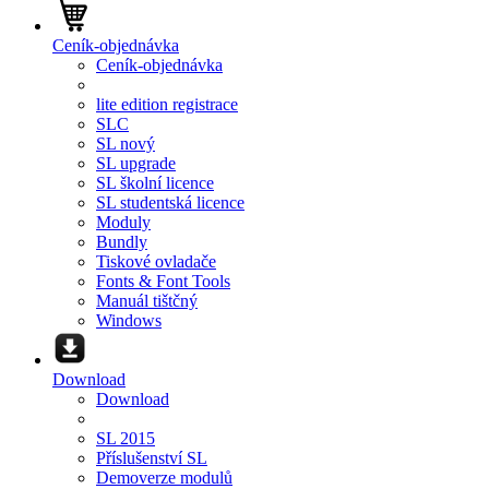
Ceník-objednávka
Ceník-objednávka
lite edition registrace
SLC
SL nový
SL upgrade
SL školní licence
SL studentská licence
Moduly
Bundly
Tiskové ovladače
Fonts & Font Tools
Manuál tištčný
Windows
Download
Download
SL 2015
Příslušenství SL
Demoverze modulů