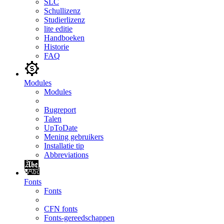
SLC
Schullizenz
Studierlizenz
lite editie
Handboeken
Historie
FAQ
Modules
Modules
Bugreport
Talen
UpToDate
Mening gebruikers
Installatie tip
Abbreviations
Fonts
Fonts
CFN fonts
Fonts-gereedschappen