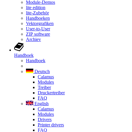
Module-Demos
lite edition
lite-Zubehör
Handboeken
Vektorgrafiken
User-to-User
ZIP software
Archiev
Handboek
Handboek
Deutsch
Calamus
Modules
Treiber
Druckertreiber
FAQ
English
Calamus
Modules
Drivers
Printer drivers
FAQ