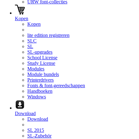
URW font-collecties
Kopen
Kopen
lite edition registreren
SLC
SL
SL-upgrades
School License
Study License
Modules
Module bundels
Printerdrivers
Fonts & font-gereedschappen
Handboeken
Windows
Download
Download
SL 2015
SL-Zubehör