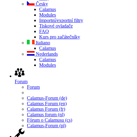
Česky
Calamus
Modules
Importní/exportní filtry
Tiskové ovladače
FAQ
Kurs pro začátečníky
Italiano
Calamus
Nederlands
Calamus
Modules
Forum
Forum
Calamus-Forum (de)
Calamus Forum (en)
Calamus Forum (fr)
Calamus forum (nl)
Fórum o Calamusu (cs)
Calamus-Forum (pl)