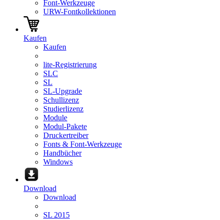
Font-Werkzeuge
URW-Fontkollektionen
Kaufen
Kaufen
lite-Registrierung
SLC
SL
SL-Upgrade
Schullizenz
Studierlizenz
Module
Modul-Pakete
Druckertreiber
Fonts & Font-Werkzeuge
Handbücher
Windows
Download
Download
SL 2015