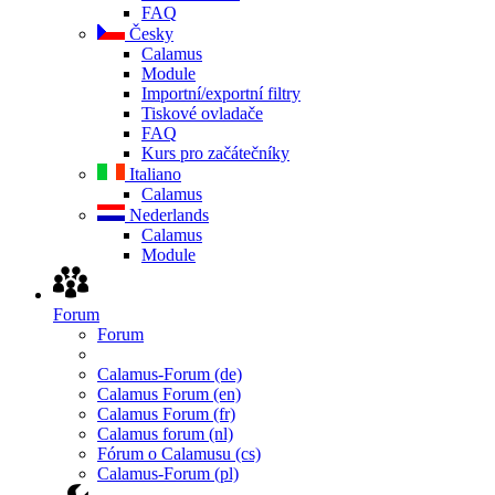
FAQ
Česky
Calamus
Module
Importní/exportní filtry
Tiskové ovladače
FAQ
Kurs pro začátečníky
Italiano
Calamus
Nederlands
Calamus
Module
Forum
Forum
Calamus-Forum (de)
Calamus Forum (en)
Calamus Forum (fr)
Calamus forum (nl)
Fórum o Calamusu (cs)
Calamus-Forum (pl)