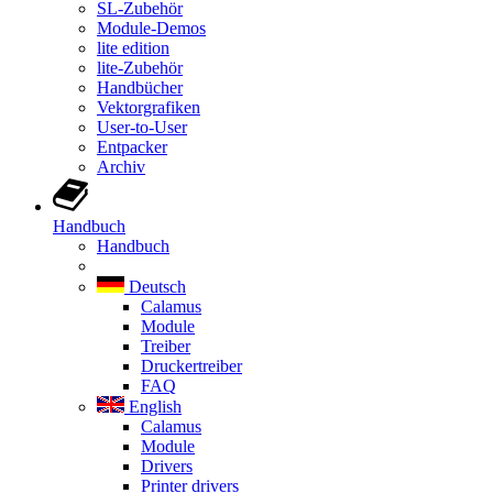
SL-Zubehör
Module-Demos
lite edition
lite-Zubehör
Handbücher
Vektorgrafiken
User-to-User
Entpacker
Archiv
Handbuch
Handbuch
Deutsch
Calamus
Module
Treiber
Druckertreiber
FAQ
English
Calamus
Module
Drivers
Printer drivers