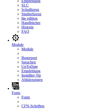
Empfehlung
SLC
Schullizenz
Studierlizenz
lite edition
Handbücher
Historie
FAQ
Module
Module
Bugreport
Sprachen
UpToDate
Empfehlung
Installier-Tip
Abkürzungen
Fonts
Fonts
CFN-Schriften