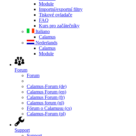
Module
Importní/exportní filtry
Tiskové ovladače
FAQ
Kurs pro začátečníky
Italiano
Calamus
Nederlands
Calamus
Module
Forum
Forum
Calamus-Forum (de)
Calamus Forum (en)
Calamus Forum (fr)
Calamus forum (nl)
Fórum o Calamusu (cs)
Calamus-Forum (pl)
Support
Support