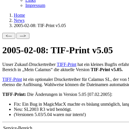
Links
Impressum
Home
News
2005-02-08: TIF-Print v5.05
2005-02-08: TIF-Print v5.05
Unser Zukauf-Druckertreiber
TIFF-Print
hat ein kleines Bugfix erfah
Bereich in
Mein Calamus
die aktuelle Version
TIF-Print v5.05.
TIFF-Print
ist ein optionaler Druckertreiber für Calamus SL, der v
ebenso die Auflösung. Wahlweise können die Dateinamen automatisier
TIFF-Print:
Die Änderungen in Version 5.05 [07.02.2005]:
Fix:
Ein Bug in MagicMacX machte es bislang unmöglich, lange
Neu:
SL2003 R3 wird benötigt.
(Versionen 5.03/5.04 waren nur intern!)
Service-Bereich