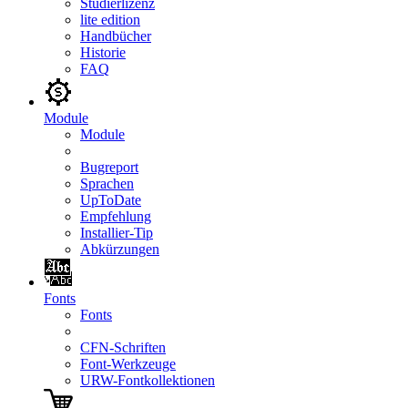
Studierlizenz
lite edition
Handbücher
Historie
FAQ
Module
Module
Bugreport
Sprachen
UpToDate
Empfehlung
Installier-Tip
Abkürzungen
Fonts
Fonts
CFN-Schriften
Font-Werkzeuge
URW-Fontkollektionen