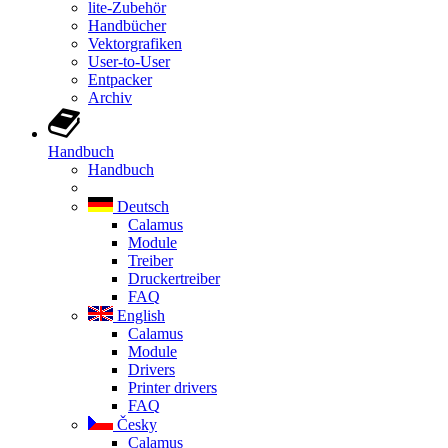
lite-Zubehör
Handbücher
Vektorgrafiken
User-to-User
Entpacker
Archiv
Handbuch
Handbuch
Deutsch
Calamus
Module
Treiber
Druckertreiber
FAQ
English
Calamus
Module
Drivers
Printer drivers
FAQ
Česky
Calamus