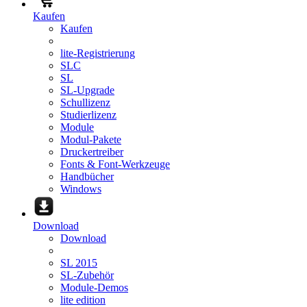
Kaufen
Kaufen
lite-Registrierung
SLC
SL
SL-Upgrade
Schullizenz
Studierlizenz
Module
Modul-Pakete
Druckertreiber
Fonts & Font-Werkzeuge
Handbücher
Windows
Download
Download
SL 2015
SL-Zubehör
Module-Demos
lite edition