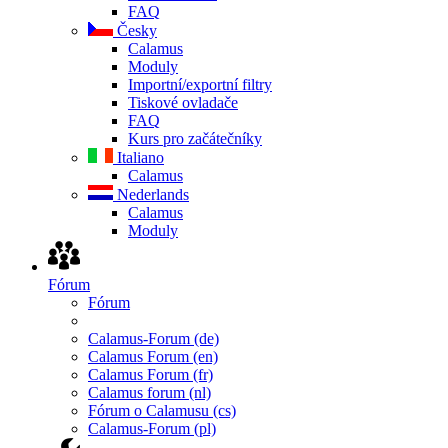
FAQ
Česky
Calamus
Moduly
Importní/exportní filtry
Tiskové ovladače
FAQ
Kurs pro začátečníky
Italiano
Calamus
Nederlands
Calamus
Moduly
Fórum
Fórum
Calamus-Forum (de)
Calamus Forum (en)
Calamus Forum (fr)
Calamus forum (nl)
Fórum o Calamusu (cs)
Calamus-Forum (pl)