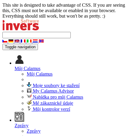
This site is designed to take advantage of CSS. If you are seeing
this, CSS must not be available or enabled in your browser.
Everything should still work, but won't be as pretty. :)
Toggle navigation
Můj Calamus
Můj Calamus
Moje soubory ke stažení
My Calamus Advisor
Nabídka pro můj Calamus
Mé zákaznické údaje
Můj kontrolor verzí
Zprávy
Zprávy