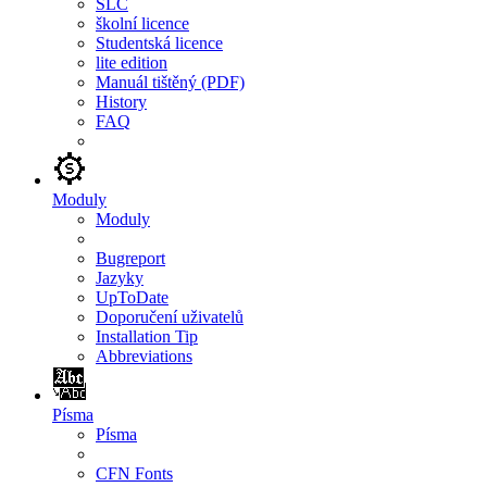
SLC
školní licence
Studentská licence
lite edition
Manuál tištěný (PDF)
History
FAQ
Moduly
Moduly
Bugreport
Jazyky
UpToDate
Doporučení uživatelů
Installation Tip
Abbreviations
Písma
Písma
CFN Fonts