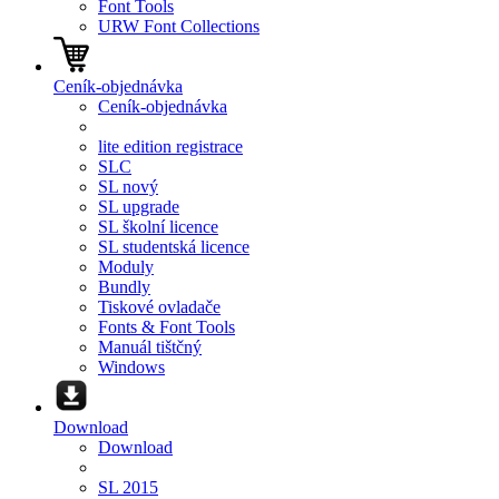
Font Tools
URW Font Collections
Ceník-objednávka
Ceník-objednávka
lite edition registrace
SLC
SL nový
SL upgrade
SL školní licence
SL studentská licence
Moduly
Bundly
Tiskové ovladače
Fonts & Font Tools
Manuál tištčný
Windows
Download
Download
SL 2015