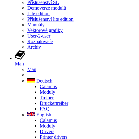
Příslušenství SL
Demoverze modulů
Lite edition
Příslušenství lite edition
Manuály
Vektorové grafiky
User-2-user
Rozbalovače
Archiv
Man
Man
Deutsch
Calamus
Moduly
Treiber
Druckertreiber
FAQ
English
Calamus
Moduly
Drivers
Printer drivers