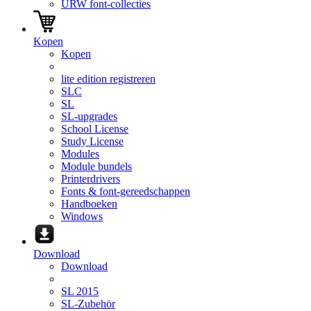
URW font-collecties
Kopen
Kopen
lite edition registreren
SLC
SL
SL-upgrades
School License
Study License
Modules
Module bundels
Printerdrivers
Fonts & font-gereedschappen
Handboeken
Windows
Download
Download
SL 2015
SL-Zubehör