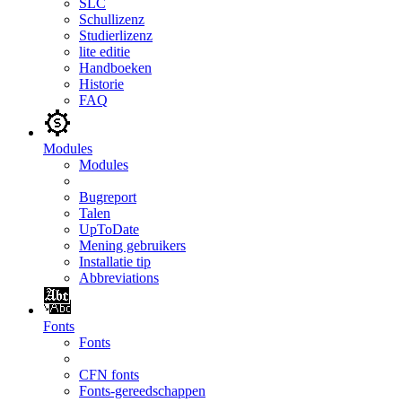
SLC
Schullizenz
Studierlizenz
lite editie
Handboeken
Historie
FAQ
Modules
Modules
Bugreport
Talen
UpToDate
Mening gebruikers
Installatie tip
Abbreviations
Fonts
Fonts
CFN fonts
Fonts-gereedschappen