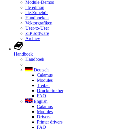
Module-Demos
lite edition
lite-Zubehör
Handboeken
Vektorgrafiken
User-to-User
ZIP software
Archiev
Handboek
Handboek
Deutsch
Calamus
Modules
Treiber
Druckertreiber
FAQ
English
Calamus
Modules
Drivers
Printer drivers
FAQ