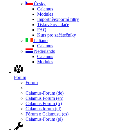
Česky
Calamus
Modules
Importní/exportní filtry
Tiskové ovladače
FAQ
Kurs pro začátečníky
Italiano
Calamus
Nederlands
Calamus
Modules
Forum
Forum
Calamus-Forum (de)
Calamus Forum (en)
Calamus Forum (fr)
Calamus forum (nl)
Fórum o Calamusu (cs)
Calamus-Forum (pl)