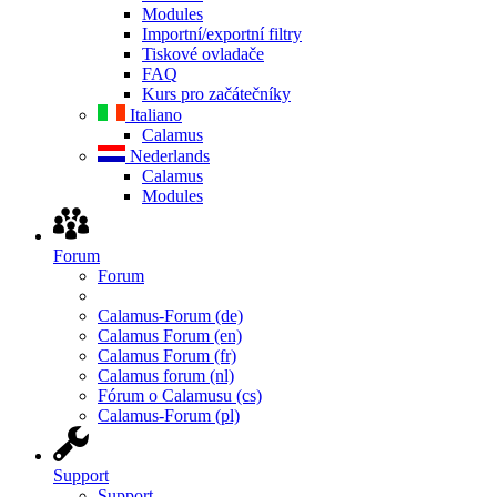
Modules
Importní/exportní filtry
Tiskové ovladače
FAQ
Kurs pro začátečníky
Italiano
Calamus
Nederlands
Calamus
Modules
Forum
Forum
Calamus-Forum (de)
Calamus Forum (en)
Calamus Forum (fr)
Calamus forum (nl)
Fórum o Calamusu (cs)
Calamus-Forum (pl)
Support
Support