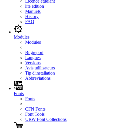
Licence étudiant
lite edition
Manuels
History
FAQ
Modules
Modules
Bugreport
Langues
Versions
Avis utlilisateurs
Tip d'installation
Abbreviations
Fonts
Fonts
CFN Fonts
Font Tools
URW Font Collections