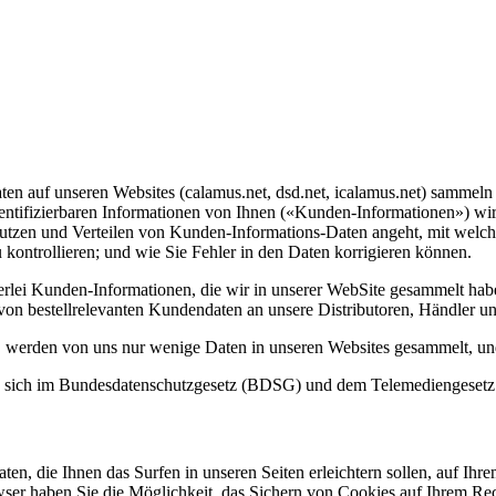
ten auf unseren Websites (calamus.net, dsd.net, icalamus.net) sammel
ntifizierbaren Informationen von Ihnen (
Kunden-Informationen
) wi
zen und Verteilen von Kunden-Informations-Daten angeht, mit welche
ontrollieren; und wie Sie Fehler in den Daten korrigieren können.
nerlei Kunden-Informationen, die wir in unserer WebSite gesammelt hab
n bestellrelevanten Kundendaten an unsere Distributoren, Händler un
 werden von uns nur wenige Daten in unseren Websites gesammelt, und 
en sich im Bundesdatenschutzgesetz (BDSG) und dem Telemediengeset
n, die Ihnen das Surfen in unseren Seiten erleichtern sollen, auf Ih
wser haben Sie die Möglichkeit, das Sichern von Cookies auf Ihrem Re