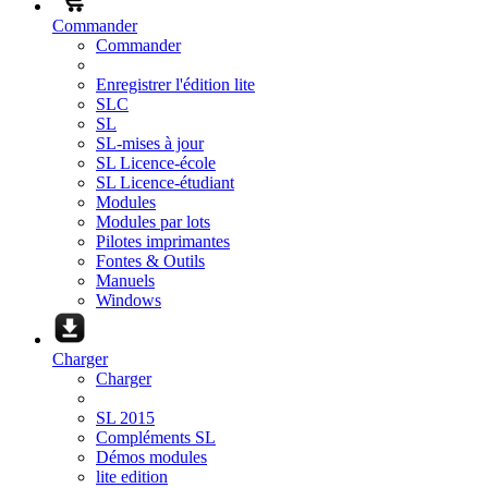
Commander
Commander
Enregistrer l'édition lite
SLC
SL
SL-mises à jour
SL Licence-école
SL Licence-étudiant
Modules
Modules par lots
Pilotes imprimantes
Fontes & Outils
Manuels
Windows
Charger
Charger
SL 2015
Compléments SL
Démos modules
lite edition