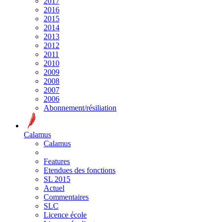
2017
2016
2015
2014
2013
2012
2011
2010
2009
2008
2007
2006
Abonnement/résiliation
Calamus
Calamus
Features
Etendues des fonctions
SL 2015
Actuel
Commentaires
SLC
Licence école