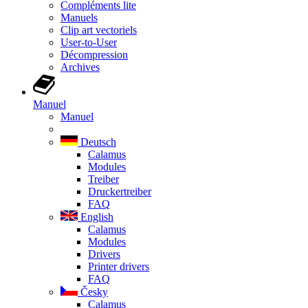
Compléments lite
Manuels
Clip art vectoriels
User-to-User
Décompression
Archives
Manuel
Manuel
Deutsch
Calamus
Modules
Treiber
Druckertreiber
FAQ
English
Calamus
Modules
Drivers
Printer drivers
FAQ
Česky
Calamus