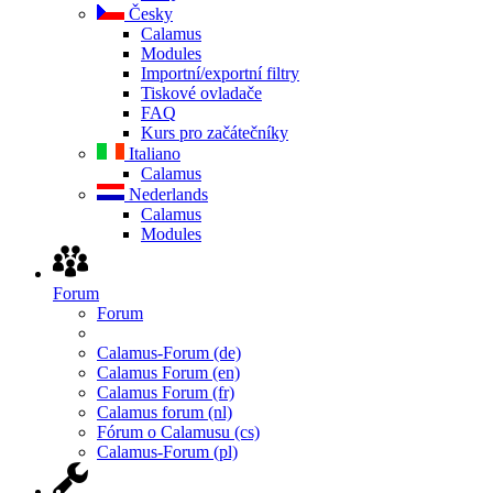
Česky
Calamus
Modules
Importní/exportní filtry
Tiskové ovladače
FAQ
Kurs pro začátečníky
Italiano
Calamus
Nederlands
Calamus
Modules
Forum
Forum
Calamus-Forum (de)
Calamus Forum (en)
Calamus Forum (fr)
Calamus forum (nl)
Fórum o Calamusu (cs)
Calamus-Forum (pl)