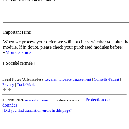
Important Hint:
When we process your order, we will not check whether you already 
module. If in doubt, please check your purchased modules before:
Mon Calamus
.
[ Société fermée ]
Legal Notes (Allemandes):
Légales
|
Licence d'agréement
|
Conseils d'achat
|
Privacy
|
Trade Marks
|
Protection des
© 1998–2026
invers Software.
Tous droits réservée.
données
|
Did you find translation errors in this page?