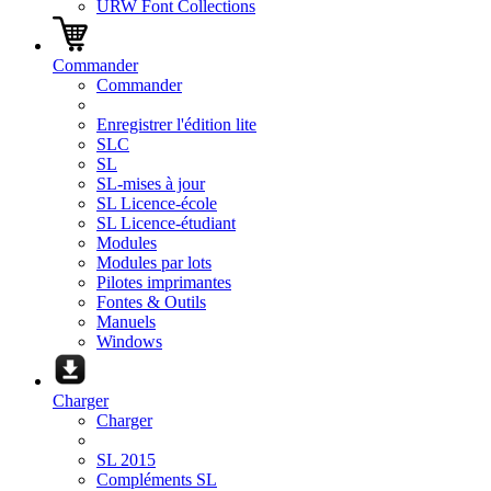
URW Font Collections
Commander
Commander
Enregistrer l'édition lite
SLC
SL
SL-mises à jour
SL Licence-école
SL Licence-étudiant
Modules
Modules par lots
Pilotes imprimantes
Fontes & Outils
Manuels
Windows
Charger
Charger
SL 2015
Compléments SL