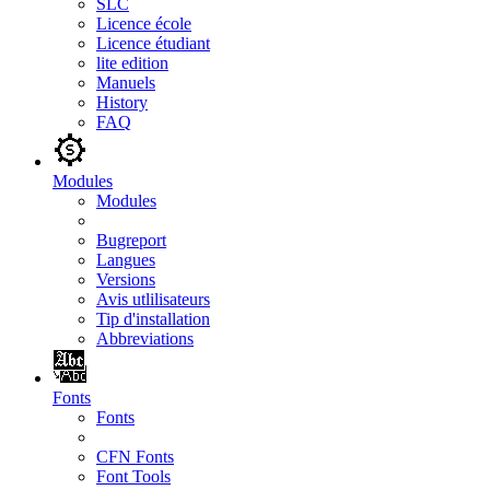
SLC
Licence école
Licence étudiant
lite edition
Manuels
History
FAQ
Modules
Modules
Bugreport
Langues
Versions
Avis utlilisateurs
Tip d'installation
Abbreviations
Fonts
Fonts
CFN Fonts
Font Tools