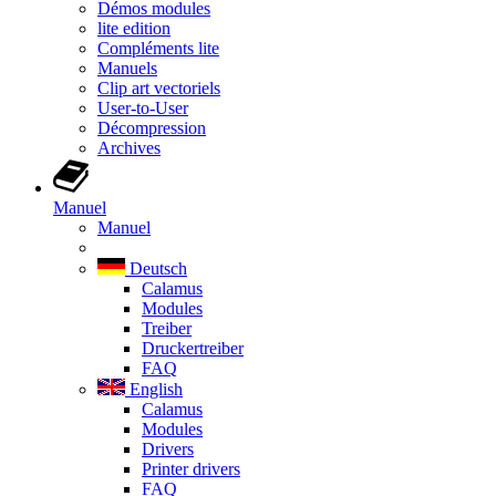
Démos modules
lite edition
Compléments lite
Manuels
Clip art vectoriels
User-to-User
Décompression
Archives
Manuel
Manuel
Deutsch
Calamus
Modules
Treiber
Druckertreiber
FAQ
English
Calamus
Modules
Drivers
Printer drivers
FAQ