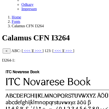
Odkazy
Impresum
Home
Fonts
Calamus CFN I3264
Calamus CFN I3264
ABC: [
<<<
][
>>>
]
123: [
<<<
][
>>>
]
I3264-1: