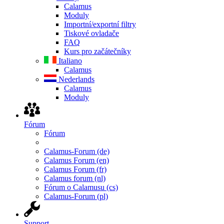
Calamus
Moduly
Importní/exportní filtry
Tiskové ovladače
FAQ
Kurs pro začátečníky
Italiano
Calamus
Nederlands
Calamus
Moduly
Fórum
Fórum
Calamus-Forum (de)
Calamus Forum (en)
Calamus Forum (fr)
Calamus forum (nl)
Fórum o Calamusu (cs)
Calamus-Forum (pl)
Support