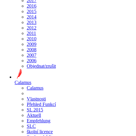
2017
2016
2015
2014
2013
2012
2011
2010
2009
2008
2007
2006
Objednat/zrušit
Calamus
Calamus
Vlastnosti
Přehled Funkcí
SL 2015
Aktuell
Empfehlung
SLC
školní licence