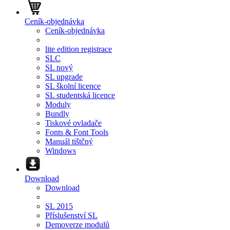
Ceník-objednávka
Ceník-objednávka
lite edition registrace
SLC
SL nový
SL upgrade
SL školní licence
SL studentská licence
Moduly
Bundly
Tiskové ovladače
Fonts & Font Tools
Manuál tištčný
Windows
Download
Download
SL 2015
Příslušenství SL
Demoverze modulů