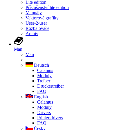
Lite edition
Příslušenství lite edition
Manuály
Vektorové grafiky
User-2-user
Rozbalovače
Archiv
Man
Man
Deutsch
Calamus
Moduly
Treiber
Druckertreiber
FAQ
English
Calamus
Moduly
Drivers
Printer drivers
FAQ
Česky