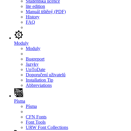
Studentská licence
lite edition
Manuál tištěný (PDF)
History
FAQ
Moduly
Moduly
Bugreport
Jazyky
UpToDate
Doporučení uživatelů
Installation Tip
Abbreviations
Písma
Písma
CFN Fonts
Font Tools
URW Font Collections