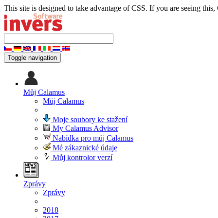
This site is designed to take advantage of CSS. If you are seeing this,
Toggle navigation
Můj Calamus
Můj Calamus
Moje soubory ke stažení
My Calamus Advisor
Nabídka pro můj Calamus
Mé zákaznické údaje
Můj kontrolor verzí
Zprávy
Zprávy
2018