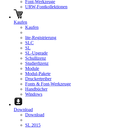
Font-Werkzeuge
URW-Fontkollektionen
Kaufen
Kaufen
lite-Registrierung
SLC
SL
SL-Upgrade
Schullizenz
Studierlizenz
Module
Modul-Pakete
Druckertreiber
Fonts & Font-Werkzeuge
Handbücher
Windows
Download
Download
SL 2015