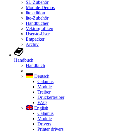
SL-Zubehör
Module-Demos
lite edition
lite-Zubehör
Handbücher
Vektorgrafiken
User-to-User
Entpacker
Archiv
Handbuch
Handbuch
Deutsch
Calamus
Module
Treiber
Druckertreiber
FAQ
English
Calamus
Module
Drivers
Printer drivers