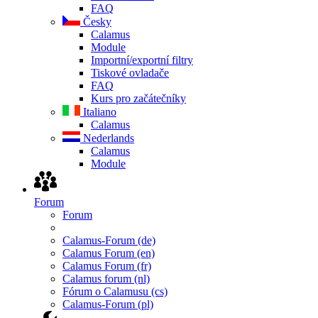
FAQ
Česky
Calamus
Module
Importní/exportní filtry
Tiskové ovladače
FAQ
Kurs pro začátečníky
Italiano
Calamus
Nederlands
Calamus
Module
Forum
Forum
Calamus-Forum (de)
Calamus Forum (en)
Calamus Forum (fr)
Calamus forum (nl)
Fórum o Calamusu (cs)
Calamus-Forum (pl)