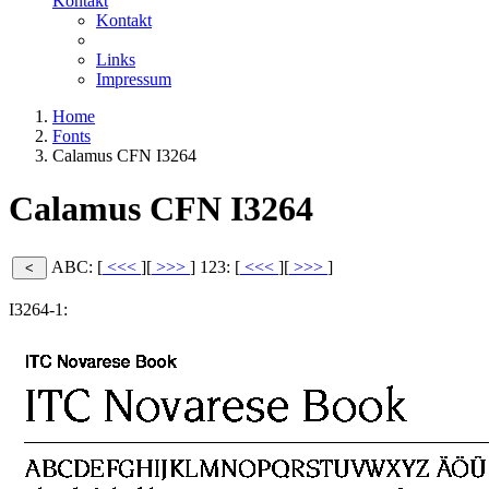
Kontakt
Kontakt
Links
Impressum
Home
Fonts
Calamus CFN I3264
Calamus CFN I3264
ABC: [
<<<
][
>>>
]
123: [
<<<
][
>>>
]
I3264-1: