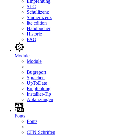
Empfehlung
SLC
Schullizenz
Studierlizenz
lite edition
Handbücher
Historie
FAQ
Module
Module
Bugreport
Sprachen
UpToDate
Empfehlung
Installier-Tip
Abkürzungen
Fonts
Fonts
CFN-Schriften