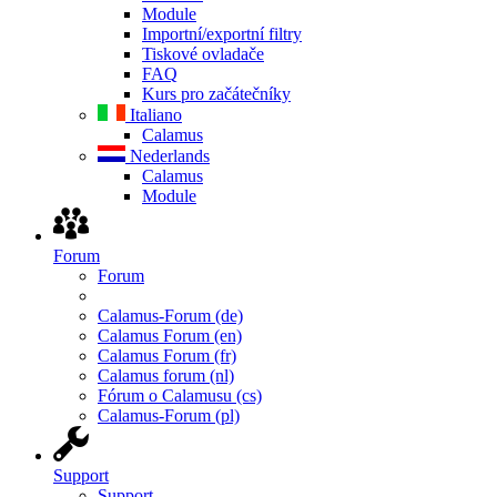
Module
Importní/exportní filtry
Tiskové ovladače
FAQ
Kurs pro začátečníky
Italiano
Calamus
Nederlands
Calamus
Module
Forum
Forum
Calamus-Forum (de)
Calamus Forum (en)
Calamus Forum (fr)
Calamus forum (nl)
Fórum o Calamusu (cs)
Calamus-Forum (pl)
Support
Support