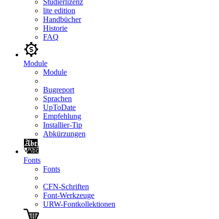
Studierlizenz
lite edition
Handbücher
Historie
FAQ
Module
Module
Bugreport
Sprachen
UpToDate
Empfehlung
Installier-Tip
Abkürzungen
Fonts
Fonts
CFN-Schriften
Font-Werkzeuge
URW-Fontkollektionen