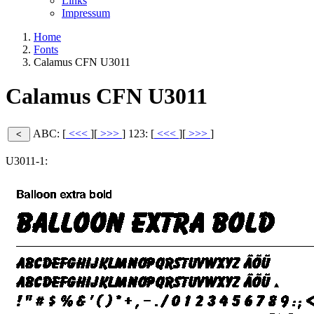
Links
Impressum
Home
Fonts
Calamus CFN U3011
Calamus CFN U3011
ABC: [
<<<
][
>>>
]
123: [
<<<
][
>>>
]
U3011-1: