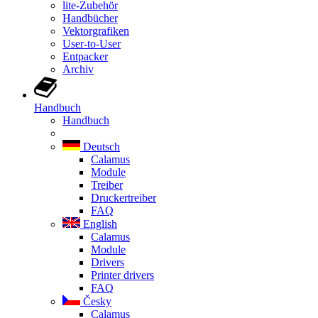
lite-Zubehör
Handbücher
Vektorgrafiken
User-to-User
Entpacker
Archiv
Handbuch
Handbuch
Deutsch
Calamus
Module
Treiber
Druckertreiber
FAQ
English
Calamus
Module
Drivers
Printer drivers
FAQ
Česky
Calamus