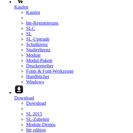
Kaufen
Kaufen
lite-Registrierung
SLC
SL
SL-Upgrade
Schullizenz
Studierlizenz
Module
Modul-Pakete
Druckertreiber
Fonts & Font-Werkzeuge
Handbücher
Windows
Download
Download
SL 2015
SL-Zubehör
Module-Demos
lite edition