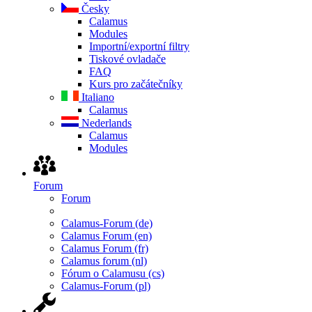
Česky
Calamus
Modules
Importní/exportní filtry
Tiskové ovladače
FAQ
Kurs pro začátečníky
Italiano
Calamus
Nederlands
Calamus
Modules
Forum
Forum
Calamus-Forum (de)
Calamus Forum (en)
Calamus Forum (fr)
Calamus forum (nl)
Fórum o Calamusu (cs)
Calamus-Forum (pl)