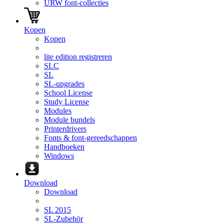
URW font-collecties
Kopen
Kopen
lite edition registreren
SLC
SL
SL-upgrades
School License
Study License
Modules
Module bundels
Printerdrivers
Fonts & font-gereedschappen
Handboeken
Windows
Download
Download
SL 2015
SL-Zubehör