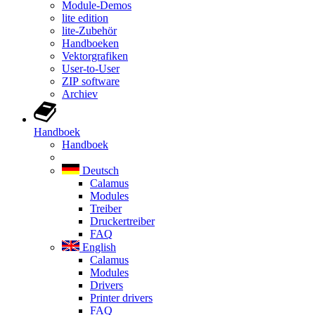
Module-Demos
lite edition
lite-Zubehör
Handboeken
Vektorgrafiken
User-to-User
ZIP software
Archiev
Handboek
Handboek
Deutsch
Calamus
Modules
Treiber
Druckertreiber
FAQ
English
Calamus
Modules
Drivers
Printer drivers
FAQ