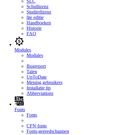
SLC
Schullizenz
Studierlizenz
lite editie
Handboeken
Historie
FAQ
Modules
Modules
Bugreport
Talen
UpToDate
Mening gebruikers
Installatie tip
Abbreviations
Fonts
Fonts
CFN fonts
Fonts-gereedschappen