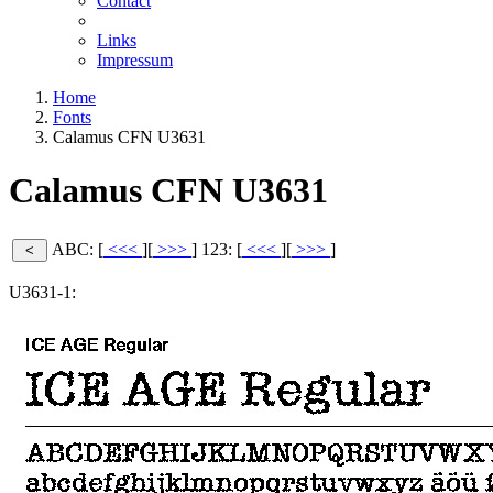
Contact
Links
Impressum
Home
Fonts
Calamus CFN U3631
Calamus CFN U3631
ABC: [
<<<
][
>>>
]
123: [
<<<
][
>>>
]
U3631-1: