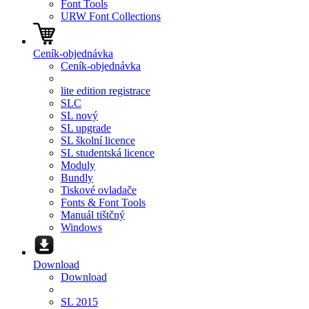
Font Tools
URW Font Collections
Ceník-objednávka
Ceník-objednávka
lite edition registrace
SLC
SL nový
SL upgrade
SL školní licence
SL studentská licence
Moduly
Bundly
Tiskové ovladače
Fonts & Font Tools
Manuál tištčný
Windows
Download
Download
SL 2015