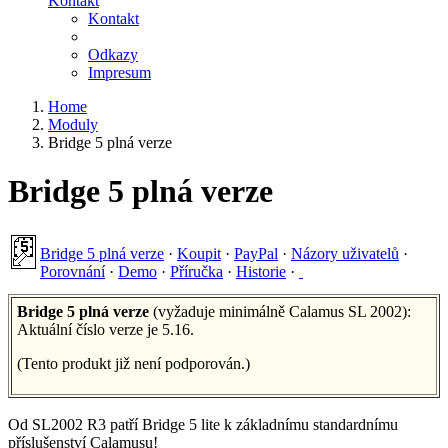
Kontakt
Kontakt
Odkazy
Impresum
Home
Moduly
Bridge 5 plná verze
Bridge 5 plná verze
Bridge 5 plná verze
·
Koupit
·
PayPal
·
Názory uživatelů
·
Porovnání
·
Demo
·
Příručka
·
Historie
·
Bridge 5 plná verze
(vyžaduje minimálně Calamus SL 2002):
Aktuální číslo verze je 5.16.
(Tento produkt již není podporován.)
Od SL2002 R3 patří Bridge 5 lite k základnímu standardnímu
příslušenství Calamusu!