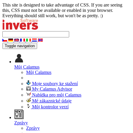
This site is designed to take advantage of CSS. If you are seeing
this, CSS must not be available or enabled in your browser.
Everything should still work, but won't be as pretty. :)
Toggle navigation
Můj Calamus
Můj Calamus
Moje soubory ke stažení
My Calamus Advisor
Nabídka pro můj Calamus
Mé zákaznické údaje
Můj kontrolor verzí
Zprávy
Zprávy