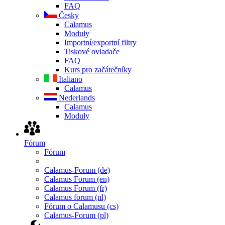
FAQ
Česky
Calamus
Moduly
Importní/exportní filtry
Tiskové ovladače
FAQ
Kurs pro začátečníky
Italiano
Calamus
Nederlands
Calamus
Moduly
Fórum
Fórum
Calamus-Forum (de)
Calamus Forum (en)
Calamus Forum (fr)
Calamus forum (nl)
Fórum o Calamusu (cs)
Calamus-Forum (pl)