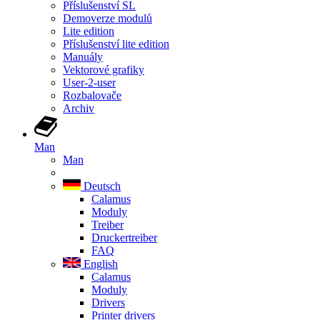
Příslušenství SL
Demoverze modulů
Lite edition
Příslušenství lite edition
Manuály
Vektorové grafiky
User-2-user
Rozbalovače
Archiv
Man
Man
Deutsch
Calamus
Moduly
Treiber
Druckertreiber
FAQ
English
Calamus
Moduly
Drivers
Printer drivers