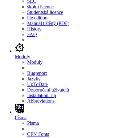
SLC
školní licence
Studentská licence
lite edition
Manuál tištěný (PDF)
History
FAQ
Moduly
Moduly
Bugreport
Jazyky
UpToDate
Doporučení uživatelů
Installation Tip
Abbreviations
Písma
Písma
CFN Fonts