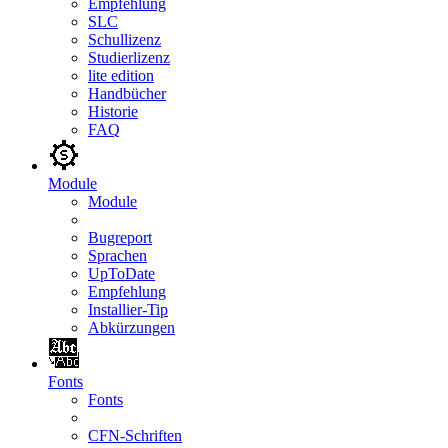
Empfehlung
SLC
Schullizenz
Studierlizenz
lite edition
Handbücher
Historie
FAQ
Module
Module
Bugreport
Sprachen
UpToDate
Empfehlung
Installier-Tip
Abkürzungen
Fonts
Fonts
CFN-Schriften