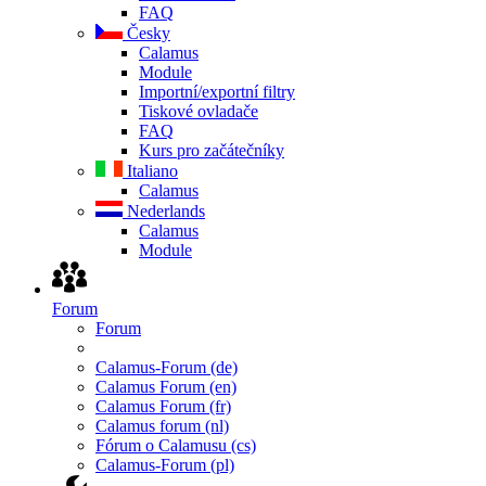
FAQ
Česky
Calamus
Module
Importní/exportní filtry
Tiskové ovladače
FAQ
Kurs pro začátečníky
Italiano
Calamus
Nederlands
Calamus
Module
Forum
Forum
Calamus-Forum (de)
Calamus Forum (en)
Calamus Forum (fr)
Calamus forum (nl)
Fórum o Calamusu (cs)
Calamus-Forum (pl)