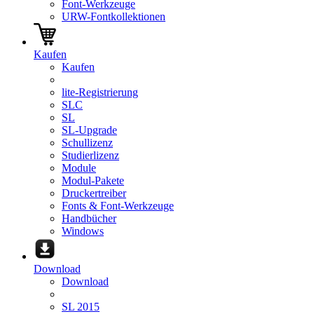
Font-Werkzeuge
URW-Fontkollektionen
Kaufen
Kaufen
lite-Registrierung
SLC
SL
SL-Upgrade
Schullizenz
Studierlizenz
Module
Modul-Pakete
Druckertreiber
Fonts & Font-Werkzeuge
Handbücher
Windows
Download
Download
SL 2015