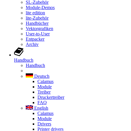
SL-Zubehör
Module-Demos
lite edition
lite-Zubehör
Handbücher
Vektorgrafiken
User-to-User
Entpacker
Archiv
Handbuch
Handbuch
Deutsch
Calamus
Module
Treiber
Druckertreiber
FAQ
English
Calamus
Module
Drivers
Printer drivers