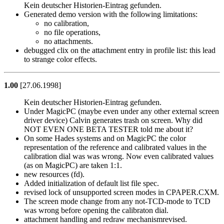
Kein deutscher Historien-Eintrag gefunden.
Generated demo version with the following limitations:
no calibration,
no file operations,
no attachments.
debugged clix on the attachment entry in profile list: this lead
to strange color effects.
1.00
[27.06.1998]
Kein deutscher Historien-Eintrag gefunden.
Under MagicPC (maybe even under any other external screen
driver device) Calvin generates trash on screen. Why did
NOT EVEN ONE BETA TESTER told me about it?
On some Hades systems and on MagicPC the color
representation of the reference and calibrated values in the
calibration dial was was wrong. Now even calibrated values
(as on MagicPC) are taken 1:1.
new resources (fd).
Added initialization of default list file spec.
revised lock of unsupported screen modes in CPAPER.CXM.
The screen mode change from any not-TCD-mode to TCD
was wrong before opening the calibraton dial.
attachment handling and redraw mechanismrevised.